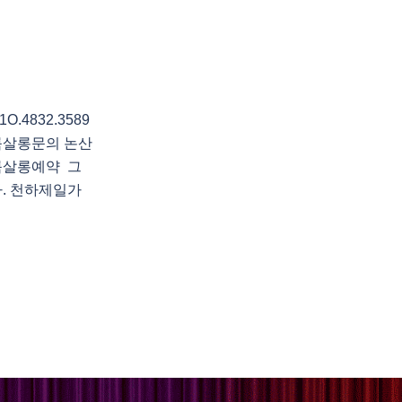
4832.3589
룸살롱문의 논산
룸살롱예약 그
다. 천하제일가