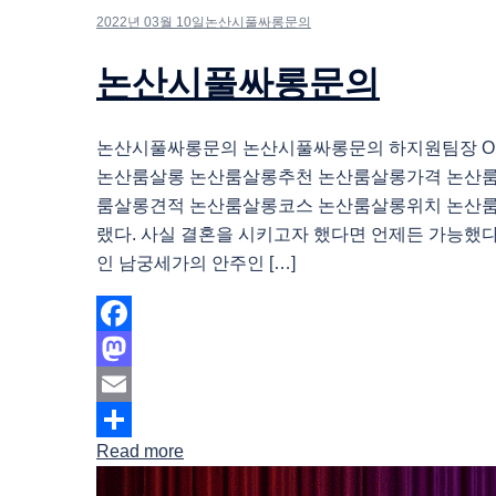
2022년 03월 10일
논산시풀싸롱문의
논산시풀싸롱문의
논산시풀싸롱문의 논산시풀싸롱문의 하지원팀장 O1O.
논산룸살롱 논산룸살롱추천 논산룸살롱가격 논산
룸살롱견적 논산룸살롱코스 논산룸살롱위치 논산
랬다. 사실 결혼을 시키고자 했다면 언제든 가능했
인 남궁세가의 안주인 […]
Facebook
Mastodon
Email
Read more
Share