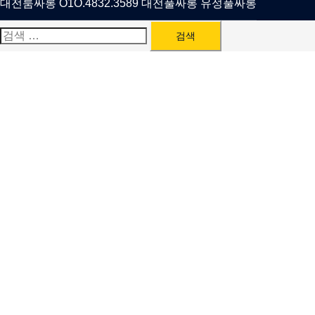
대전룸싸롱 O1O.4832.3589 대전풀싸롱 유성풀싸롱
검
색: