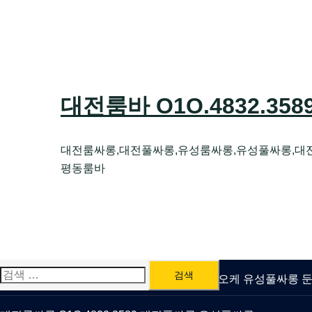
Skip
to
content
대전룸바 O1O.4832.35
대전룸싸롱,대전풀싸롱,유성룸싸롱,유성풀싸롱,대
평동룸바
검
유성룸싸롱 O1O.4832.3589 대전퍼블릭가라오케 유성풀싸롱
색: