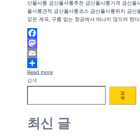
산풀사롱 금산풀사롱추천 금산풀사롱가격 금산풀
풀사롱견적 금산풀사롱코스 금산풀사롱위치 금산풀
깊은 계곡, 구름 없는 창공에서 떠나지 않으려 한다.
Facebook
Mastodon
Email
Read more
Share
검색
검
색
최신 글