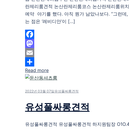
란제리룸견적 논산란제리룸코스 논산란제리룸위치
예약 야기를 했다. 아직 뭔가 남았나보다. “그런데
는 점은 ‘레비디안’이 […]
Facebook
Mastodon
Email
Read more
Share
2022년 03월 07일
유성풀싸롱견적
유성풀싸롱견적
유성풀싸롱견적 유성풀싸롱견적 하지원팀장 O1O.483