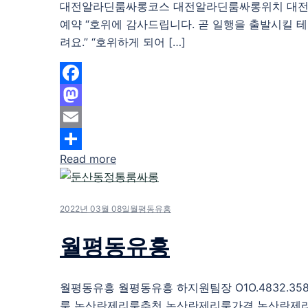
대전알라딘룸싸롱코스 대전알라딘룸싸롱위치 대
예약 “호위에 감사드립니다. 곧 일행을 출발시킬 테
려요.” “호위하게 되어 […]
Facebook
Mastodon
Email
Read more
Share
2022년 03월 08일
월평동유흥
월평동유흥
월평동유흥 월평동유흥 하지원팀장 O1O.4832.35
룸 논산란제리룸추천 논산란제리룸가격 논산란제