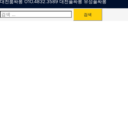
대전룸싸롱 O1O.4832.3589 대전풀싸롱 유성풀싸롱
검
색: