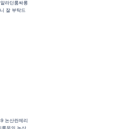
전알라딘룸싸롱
니 잘 부탁드
89 논산란제리
리룸문의 논산