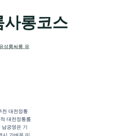
룸사롱코스
롱추천 대전정통
적 대전정통룸
 남궁영은 기
역시 가벼운 미