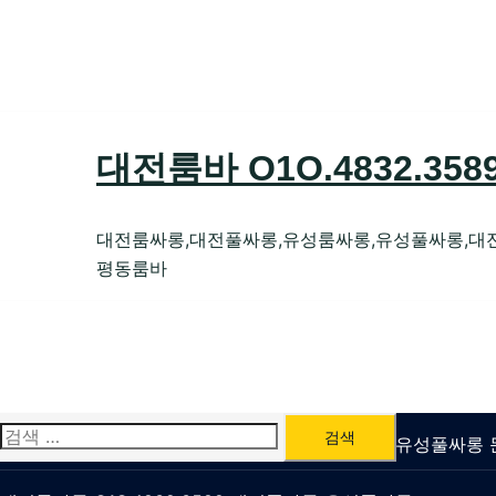
Skip
to
content
대전룸바 O1O.4832.35
대전룸싸롱,대전풀싸롱,유성룸싸롱,유성풀싸롱,대
평동룸바
검
유성룸싸롱 O1O.4832.3589 대전퍼블릭가라오케 유성풀싸
색: