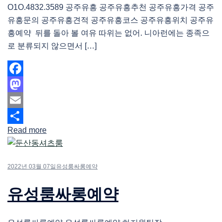
O1O.4832.3589 공주유흥 공주유흥추천 공주유흥가격 공주
유흥문의 공주유흥견적 공주유흥코스 공주유흥위치 공주유
흥예약 뒤를 돌아 볼 여유 따위는 없어. 니아런에는 종족으
로 분류되지 않으면서 […]
Facebook
Mastodon
Email
Read more
Share
2022년 03월 07일
유성룸싸롱예약
유성룸싸롱예약