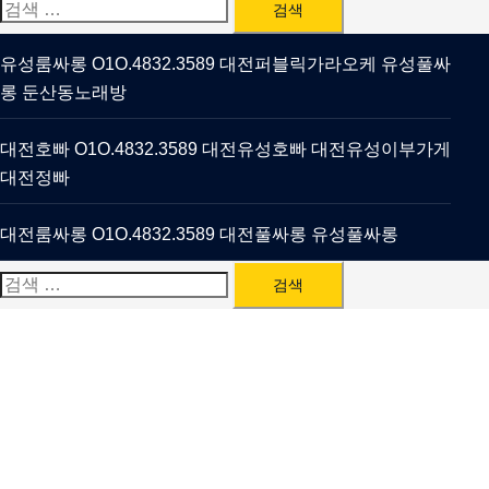
검
색:
유성룸싸롱 O1O.4832.3589 대전퍼블릭가라오케 유성풀싸
롱 둔산동노래방
대전호빠 O1O.4832.3589 대전유성호빠 대전유성이부가게
대전정빠
대전룸싸롱 O1O.4832.3589 대전풀싸롱 유성풀싸롱
검
색: