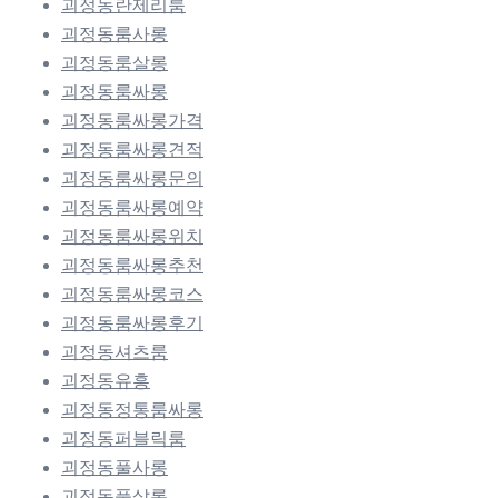
괴정동란제리룸
괴정동룸사롱
괴정동룸살롱
괴정동룸싸롱
괴정동룸싸롱가격
괴정동룸싸롱견적
괴정동룸싸롱문의
괴정동룸싸롱예약
괴정동룸싸롱위치
괴정동룸싸롱추천
괴정동룸싸롱코스
괴정동룸싸롱후기
괴정동셔츠룸
괴정동유흥
괴정동정통룸싸롱
괴정동퍼블릭룸
괴정동풀사롱
괴정동풀살롱