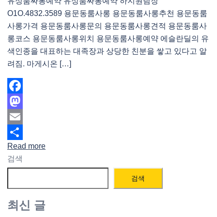
유성룸싸롱예약 유성룸싸롱예약 하지원팀장
O1O.4832.3589 용문동룸사롱 용문동룸사롱추천 용문동룸
사롱가격 용문동룸사롱문의 용문동룸사롱견적 용문동룸사
롱코스 용문동룸사롱위치 용문동룸사롱예약 에슬란딜의 유
색인종을 대표하는 대족장과 상당한 친분을 쌓고 있다고 알
려짐. 마게시온 […]
Facebook
Mastodon
Email
Read more
Share
검색
검색
최신 글