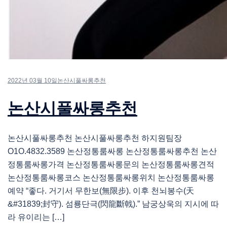
2022년 03월 10일
논산시풀싸롱추천
논산시풀싸롱추천
논산시풀싸롱추천 논산시풀싸롱추천 하지원팀장
O1O.4832.3589 논산정통룸싸롱 논산정통룸싸롱추천 논산
정통룸싸롱가격 논산정통룸싸롱문의 논산정통룸싸롱견적
논산정통룸싸롱코스 논산정통룸싸롱위치 논산정통룸싸롱
예약 “좋다. 거기서 무한보(無限步). 이후 천뇌봉수(天
&#31839;封守). 섬룡단극(閃龍斷戟).” 남궁상욱의 지시에 따
라 유이리는 […]