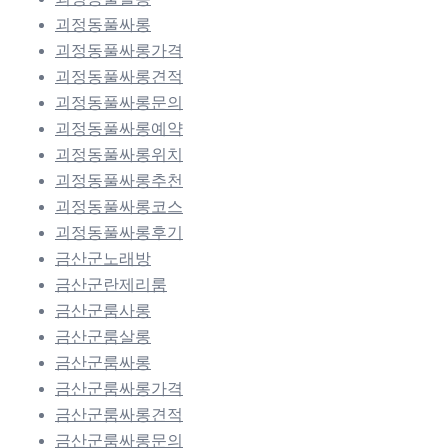
괴정동풀싸롱
괴정동풀싸롱가격
괴정동풀싸롱견적
괴정동풀싸롱문의
괴정동풀싸롱예약
괴정동풀싸롱위치
괴정동풀싸롱추천
괴정동풀싸롱코스
괴정동풀싸롱후기
금산군노래방
금산군란제리룸
금산군룸사롱
금산군룸살롱
금산군룸싸롱
금산군룸싸롱가격
금산군룸싸롱견적
금산군룸싸롱문의