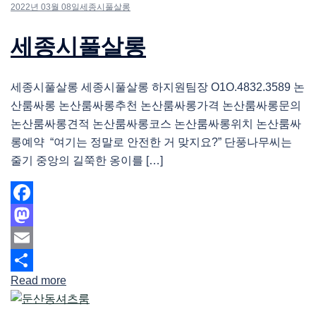
2022년 03월 08일
세종시풀살롱
세종시풀살롱
세종시풀살롱 세종시풀살롱 하지원팀장 O1O.4832.3589 논
산룸싸롱 논산룸싸롱추천 논산룸싸롱가격 논산룸싸롱문의
논산룸싸롱견적 논산룸싸롱코스 논산룸싸롱위치 논산룸싸
롱예약 “여기는 정말로 안전한 거 맞지요?” 단풍나무씨는
줄기 중앙의 길쭉한 옹이를 […]
Facebook
Mastodon
Email
Read more
Share