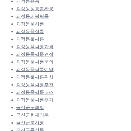
괴정동유흥
괴정동정통룸싸롱
괴정동퍼블릭룸
괴정동풀사롱
괴정동풀살롱
괴정동풀싸롱
괴정동풀싸롱가격
괴정동풀싸롱견적
괴정동풀싸롱문의
괴정동풀싸롱예약
괴정동풀싸롱위치
괴정동풀싸롱추천
괴정동풀싸롱코스
괴정동풀싸롱후기
금산군노래방
금산군란제리룸
금산군룸사롱
금산군룸살롱