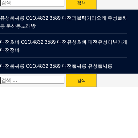
검
색:
유성룸싸롱 O1O.4832.3589 대전퍼블릭가라오케 유성풀싸
롱 둔산동노래방
대전호빠 O1O.4832.3589 대전유성호빠 대전유성이부가게
대전정빠
대전룸싸롱 O1O.4832.3589 대전풀싸롱 유성풀싸롱
검
색: