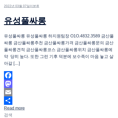
2022년 03월 07일
미분류
유성풀싸롱
유성풀싸롱 유성풀싸롱 하지원팀장 O1O.4832.3589 금산풀
싸롱 금산풀싸롱추천 금산풀싸롱가격 금산풀싸롱문의 금산
풀싸롱견적 금산풀싸롱코스 금산풀싸롱위치 금산풀싸롱예
약 당히 높다. 또한 그런 기후 덕분에 보수족이 마음 놓고 살
아갈 […]
Facebook
Mastodon
Email
Read more
Share
검색