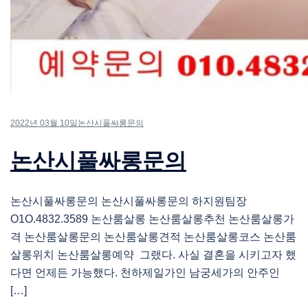
2022년 03월 10일
논산시풀싸롱문의
논산시풀싸롱문의
논산시풀싸롱문의 논산시풀싸롱문의 하지원팀장
O1O.4832.3589 논산룸살롱 논산룸살롱추천 논산룸살롱가
격 논산룸살롱문의 논산룸살롱견적 논산룸살롱코스 논산룸
살롱위치 논산룸살롱예약 그랬다. 사실 결혼을 시키고자 했
다면 언제든 가능했다. 천하제일가인 남궁세가의 안주인
[…]