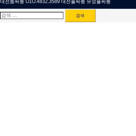
대전룸싸롱 O1O.4832.3589 대전풀싸롱 유성풀싸롱
검
색: