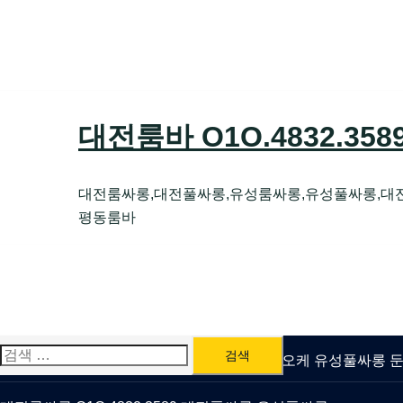
Skip
to
content
대전룸바 O1O.4832.35
대전룸싸롱,대전풀싸롱,유성룸싸롱,유성풀싸롱,대
평동룸바
검
유성룸싸롱 O1O.4832.3589 대전퍼블릭가라오케 유성풀싸롱
색: