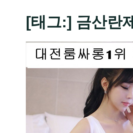
[태그:]
금산란