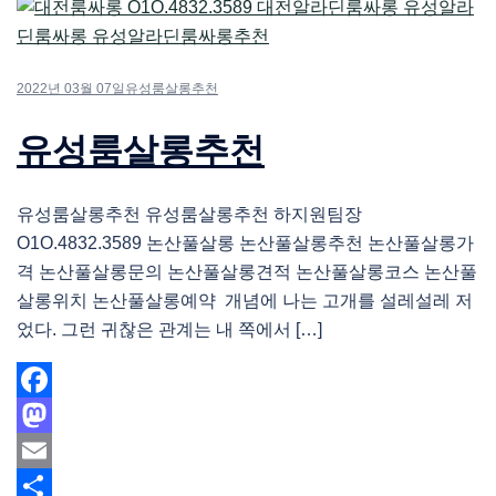
2022년 03월 07일
유성룸살롱추천
유성룸살롱추천
유성룸살롱추천 유성룸살롱추천 하지원팀장
O1O.4832.3589 논산풀살롱 논산풀살롱추천 논산풀살롱가
격 논산풀살롱문의 논산풀살롱견적 논산풀살롱코스 논산풀
살롱위치 논산풀살롱예약 개념에 나는 고개를 설레설레 저
었다. 그런 귀찮은 관계는 내 쪽에서 […]
Facebook
Mastodon
Email