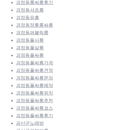
괴정동룸싸롱후기
괴정동셔츠룸
괴정동유흥
괴정동정통룸싸롱
괴정동퍼블릭룸
괴정동풀사롱
괴정동풀살롱
괴정동풀싸롱
괴정동풀싸롱가격
괴정동풀싸롱견적
괴정동풀싸롱문의
괴정동풀싸롱예약
괴정동풀싸롱위치
괴정동풀싸롱추천
괴정동풀싸롱코스
괴정동풀싸롱후기
금산군노래방