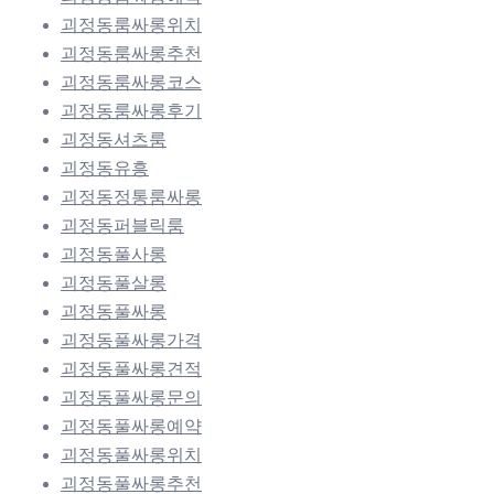
괴정동룸싸롱위치
괴정동룸싸롱추천
괴정동룸싸롱코스
괴정동룸싸롱후기
괴정동셔츠룸
괴정동유흥
괴정동정통룸싸롱
괴정동퍼블릭룸
괴정동풀사롱
괴정동풀살롱
괴정동풀싸롱
괴정동풀싸롱가격
괴정동풀싸롱견적
괴정동풀싸롱문의
괴정동풀싸롱예약
괴정동풀싸롱위치
괴정동풀싸롱추천