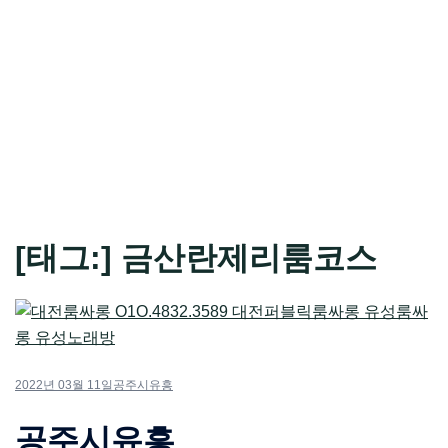
[태그:]
금산란제리룸코스
2022년 03월 11일
공주시유흥
공주시유흥