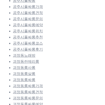
공주시풀싸롱
공주시풀싸롱가격
공주시풀싸롱견적
공주시풀싸롱문의
공주시풀싸롱예약
공주시풀싸롱위치
공주시풀싸롱추천
공주시풀싸롱코스
공주시풀싸롱후기
괴정동노래방
괴정동란제리룸
괴정동룸사롱
괴정동룸살롱
괴정동룸싸롱
괴정동룸싸롱가격
괴정동룸싸롱견적
괴정동룸싸롱문의
괴정동룸싸롱예약