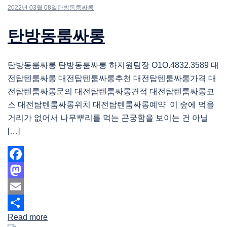
2022년 03월 08일
탄방동룸싸롱
탄방동룸싸롱
탄방동룸싸롱 탄방동룸싸롱 하지원팀장 O1O.4832.3589 대
전탑텐룸싸롱 대전탑텐룸싸롱추천 대전탑텐룸싸롱가격 대
전탑텐룸싸롱문의 대전탑텐룸싸롱견적 대전탑텐룸싸롱코
스 대전탑텐룸싸롱위치 대전탑텐룸싸롱예약 이 숲에 먹을
거리가 없어서 나무뿌리를 먹는 곤궁함을 보이는 건 아닐
[…]
Facebook
Mastodon
Email
Read more
Share