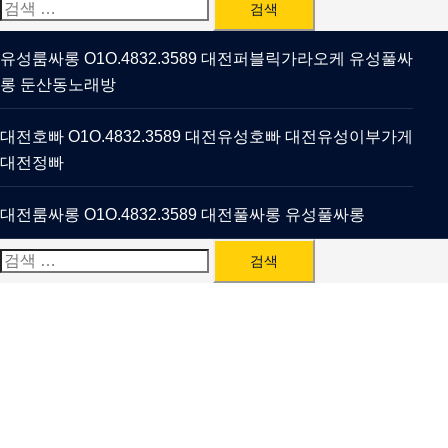
검
색:
유성룸싸롱 O1O.4832.3589 대전퍼블릭가라오케 유성풀싸
롱 둔산동노래방
대전호빠 O1O.4832.3589 대전유성호빠 대전유성이부가게
대전정빠
대전룸싸롱 O1O.4832.3589 대전풀싸롱 유성풀싸롱
검
색: