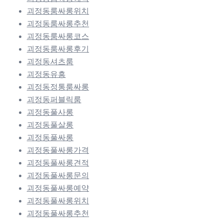
괴정동룸싸롱위치
괴정동룸싸롱추천
괴정동룸싸롱코스
괴정동룸싸롱후기
괴정동셔츠룸
괴정동유흥
괴정동정통룸싸롱
괴정동퍼블릭룸
괴정동풀사롱
괴정동풀살롱
괴정동풀싸롱
괴정동풀싸롱가격
괴정동풀싸롱견적
괴정동풀싸롱문의
괴정동풀싸롱예약
괴정동풀싸롱위치
괴정동풀싸롱추천