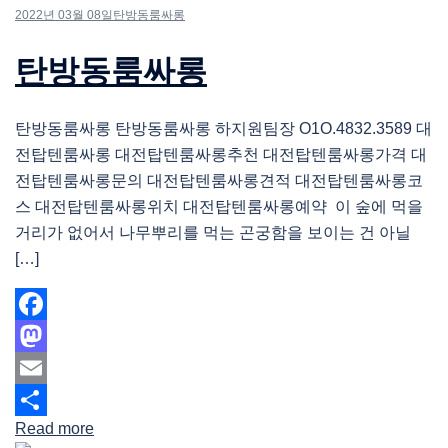
2022년 03월 08일
탄방동룸싸롱
탄방동룸싸롱
탄방동룸싸롱 탄방동룸싸롱 하지원팀장 O1O.4832.3589 대
전탑텐룸싸롱 대전탑텐룸싸롱추천 대전탑텐룸싸롱가격 대
전탑텐룸싸롱문의 대전탑텐룸싸롱견적 대전탑텐룸싸롱코
스 대전탑텐룸싸롱위치 대전탑텐룸싸롱예약 이 숲에 먹을
거리가 없어서 나무뿌리를 먹는 곤궁함을 보이는 건 아닐
[…]
Facebook
Mastodon
Email
Read more
Share