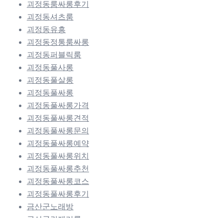
괴정동룸싸롱후기
괴정동셔츠룸
괴정동유흥
괴정동정통룸싸롱
괴정동퍼블릭룸
괴정동풀사롱
괴정동풀살롱
괴정동풀싸롱
괴정동풀싸롱가격
괴정동풀싸롱견적
괴정동풀싸롱문의
괴정동풀싸롱예약
괴정동풀싸롱위치
괴정동풀싸롱추천
괴정동풀싸롱코스
괴정동풀싸롱후기
금산군노래방