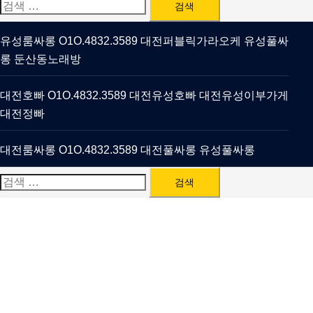
검
색:
유성룸싸롱 O1O.4832.3589 대전퍼블릭가라오케 유성풀싸
롱 둔산동노래방
대전호빠 O1O.4832.3589 대전유성호빠 대전유성이부가게
대전정빠
대전룸싸롱 O1O.4832.3589 대전풀싸롱 유성풀싸롱
검
색: