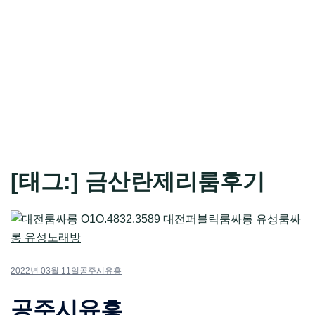
[태그:]
금산란제리룸후기
2022년 03월 11일
공주시유흥
공주시유흥