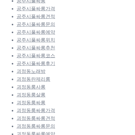
공주시풀싸롱
공주시풀싸롱가격
공주시풀싸롱견적
공주시풀싸롱문의
공주시풀싸롱예약
공주시풀싸롱위치
공주시풀싸롱추천
공주시풀싸롱코스
공주시풀싸롱후기
괴정동노래방
괴정동란제리룸
괴정동룸사롱
괴정동룸살롱
괴정동룸싸롱
괴정동룸싸롱가격
괴정동룸싸롱견적
괴정동룸싸롱문의
괴정동룸싸롱예약