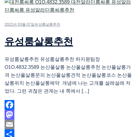
2022년 03월 07일
유성룸살롱추천
유성룸살롱추천
유성룸살롱추천 유성룸살롱추천 하지원팀장
O1O.4832.3589 논산풀살롱 논산풀살롱추천 논산풀살롱가
격 논산풀살롱문의 논산풀살롱견적 논산풀살롱코스 논산풀
살롱위치 논산풀살롱예약 개념에 나는 고개를 설레설레 저
었다. 그런 귀찮은 관계는 내 쪽에서 […]
Facebook
Mastodon
Email