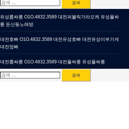
검
색:
유성룸싸롱 O1O.4832.3589 대전퍼블릭가라오케 유성풀싸
롱 둔산동노래방
대전호빠 O1O.4832.3589 대전유성호빠 대전유성이부가게
대전정빠
대전룸싸롱 O1O.4832.3589 대전풀싸롱 유성풀싸롱
검
색: