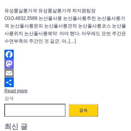
유성룸살롱가격 유성룸살롱가격 하지원팀장
O1O.4832.3589 논산풀사롱 논산풀사롱추천 논산풀사롱가
격 논산풀사롱문의 논산풀사롱견적 논산풀사롱코스 논산풀
사롱위치 논산풀사롱예약 어야 했다. 아무래도 요번 주간은
수면부족의 주간인 것 같군. 아, […]
Facebook
Mastodon
Email
Read more
Share
검색
검색
최신 글