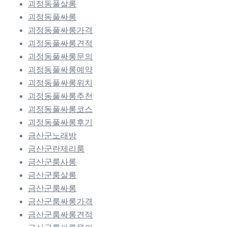
괴정동풀살롱
괴정동풀싸롱
괴정동풀싸롱가격
괴정동풀싸롱견적
괴정동풀싸롱문의
괴정동풀싸롱예약
괴정동풀싸롱위치
괴정동풀싸롱추천
괴정동풀싸롱코스
괴정동풀싸롱후기
금산군노래방
금산군란제리룸
금산군룸사롱
금산군룸살롱
금산군룸싸롱
금산군룸싸롱가격
금산군룸싸롱견적