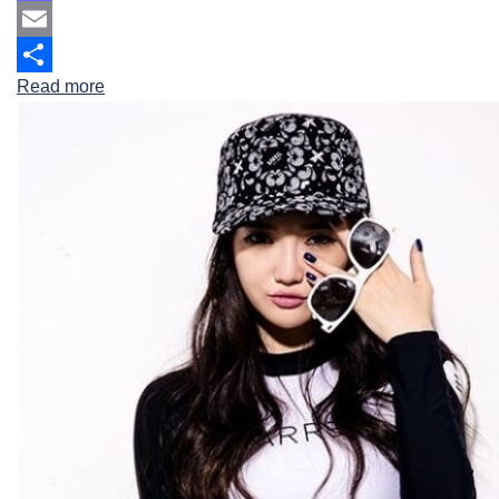
Mastodon
Email
Read more
Share