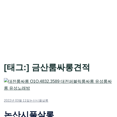
[태그:]
금산룸싸롱견적
2022년 03월 11일
논산시풀살롱
논산시풀살롱