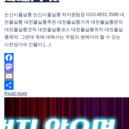
논산시풀살롱 논산시풀살롱 하지원팀장 O1O.4832.3589 대
전풀살롱 대전풀살롱추천 대전풀살롱가격 대전풀살롱문의
대전풀살롱견적 대전풀살롱코스 대전풀살롱위치 대전풀살
롱예약 그런데 독에 대해서는 무림의 쌍벽이라 할 수 있는
사천당가의 인물이 […]
Facebook
Mastodon
Email
Read more
Share