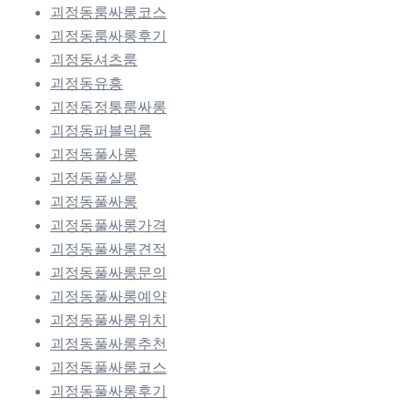
괴정동룸싸롱코스
괴정동룸싸롱후기
괴정동셔츠룸
괴정동유흥
괴정동정통룸싸롱
괴정동퍼블릭룸
괴정동풀사롱
괴정동풀살롱
괴정동풀싸롱
괴정동풀싸롱가격
괴정동풀싸롱견적
괴정동풀싸롱문의
괴정동풀싸롱예약
괴정동풀싸롱위치
괴정동풀싸롱추천
괴정동풀싸롱코스
괴정동풀싸롱후기