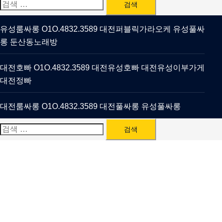
검
색:
유성룸싸롱 O1O.4832.3589 대전퍼블릭가라오케 유성풀싸
롱 둔산동노래방
대전호빠 O1O.4832.3589 대전유성호빠 대전유성이부가게
대전정빠
대전룸싸롱 O1O.4832.3589 대전풀싸롱 유성풀싸롱
검
색: