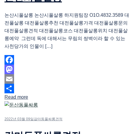
논산시풀살롱 논산시풀살롱 하지원팀장 O1O.4832.3589 대
전풀살롱 대전풀살롱추천 대전풀살롱가격 대전풀살롱문의
대전풀살롱견적 대전풀살롱코스 대전풀살롱위치 대전풀살
롱예약 그런데 독에 대해서는 무림의 쌍벽이라 할 수 있는
사천당가의 인물이 […]
Facebook
Mastodon
Email
Read more
Share
2022년 03월 09일
갈마동풀싸롱견적