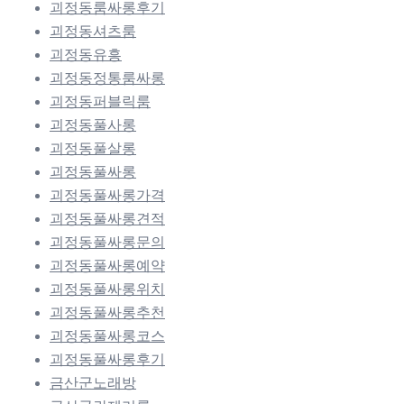
괴정동룸싸롱후기
괴정동셔츠룸
괴정동유흥
괴정동정통룸싸롱
괴정동퍼블릭룸
괴정동풀사롱
괴정동풀살롱
괴정동풀싸롱
괴정동풀싸롱가격
괴정동풀싸롱견적
괴정동풀싸롱문의
괴정동풀싸롱예약
괴정동풀싸롱위치
괴정동풀싸롱추천
괴정동풀싸롱코스
괴정동풀싸롱후기
금산군노래방