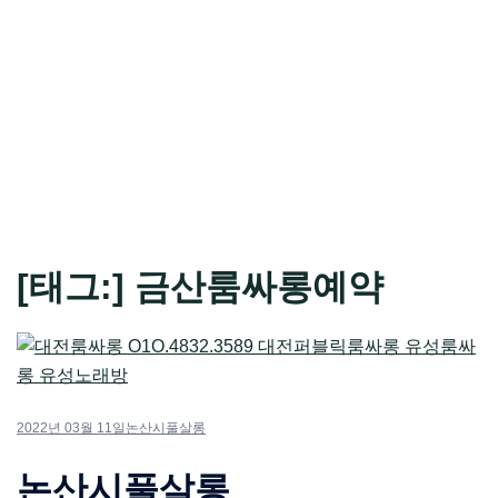
[태그:]
금산룸싸롱예약
2022년 03월 11일
논산시풀살롱
논산시풀살롱