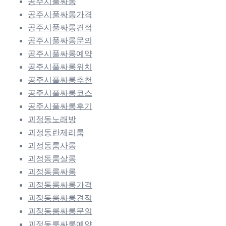
공주시풀싸롱
공주시풀싸롱가격
공주시풀싸롱견적
공주시풀싸롱문의
공주시풀싸롱예약
공주시풀싸롱위치
공주시풀싸롱추천
공주시풀싸롱코스
공주시풀싸롱후기
괴정동노래방
괴정동란제리룸
괴정동룸사롱
괴정동룸살롱
괴정동룸싸롱
괴정동룸싸롱가격
괴정동룸싸롱견적
괴정동룸싸롱문의
괴정동룸싸롱예약