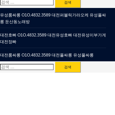
검
색:
유성룸싸롱 O1O.4832.3589 대전퍼블릭가라오케 유성풀싸
롱 둔산동노래방
대전호빠 O1O.4832.3589 대전유성호빠 대전유성이부가게
대전정빠
대전룸싸롱 O1O.4832.3589 대전풀싸롱 유성풀싸롱
검
색: