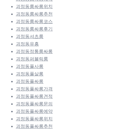
괴정동룸싸롱위치
괴정동룸싸롱추천
괴정동룸싸롱코스
괴정동룸싸롱후기
괴정동셔츠룸
괴정동유흥
괴정동정통룸싸롱
괴정동퍼블릭룸
괴정동풀사롱
괴정동풀살롱
괴정동풀싸롱
괴정동풀싸롱가격
괴정동풀싸롱견적
괴정동풀싸롱문의
괴정동풀싸롱예약
괴정동풀싸롱위치
괴정동풀싸롱추천