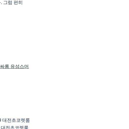
. 그럼 편히
89 대전초코렛룸
 대전초코렛룸