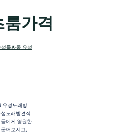
츠룸가격
89 유성노래방
유성노래방견적
이들에게 영원한
 굽어보시고,