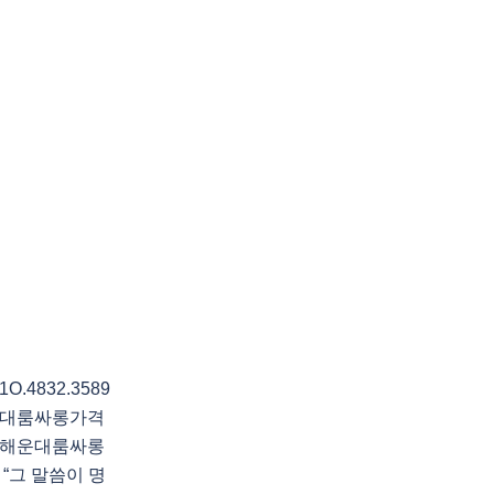
4832.3589
운대룸싸롱가격
전해운대룸싸롱
그 말씀이 명