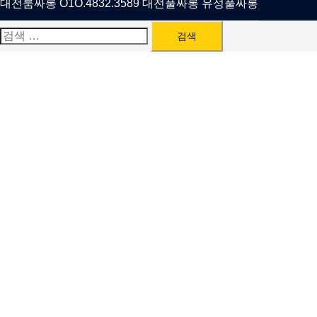
대전룸싸롱 O1O.4832.3589 대전풀싸롱 유성풀싸롱
검
색: