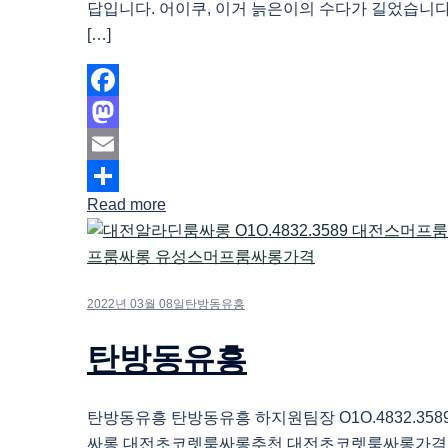
답입니다. 어이쿠, 이거 늙은이의 수다가 길었습니다
[…]
Facebook
Mastodon
Email
Read more
Share
2022년 03월 08일
탄방동유흥
탄방동유흥
탄방동유흥 탄방동유흥 하지원팀장 O1O.4832.35
싸롱 대전초코렛룸싸롱추천 대전초코렛룸싸롱가격