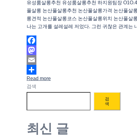
유성룸살롱추천 유성룸살롱추천 하지원팀장 O1O.483
풀살롱 논산풀살롱추천 논산풀살롱가격 논산풀살
롱견적 논산풀살롱코스 논산풀살롱위치 논산풀살
나는 고개를 설레설레 저었다. 그런 귀찮은 관계는 내
Facebook
Mastodon
Email
Read more
Share
검색
검
색
최신 글