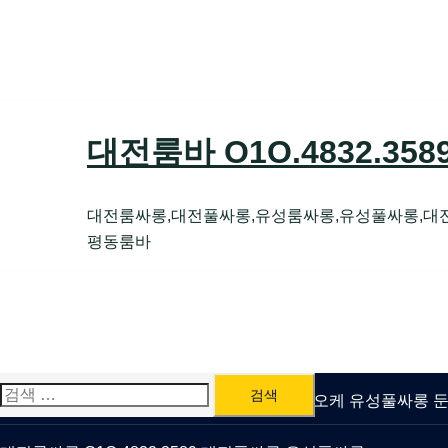
Skip
to
content
대전룸바 O1O.4832.35
대전룸싸롱,대전풀싸롱,유성룸싸롱,유성풀싸롱,대
평동룸바
검
유성룸싸롱 O1O.4832.3589 대전퍼블릭가라오케 유성풀싸롱
색: