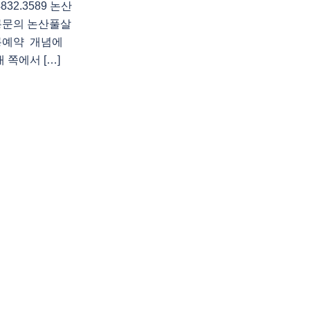
2.3589 논산
롱문의 논산풀살
롱예약 개념에
 쪽에서 […]