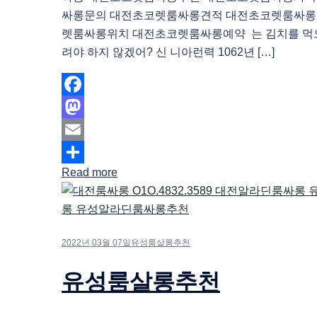
싸롱문의 대전초코렛룸싸롱견적 대전초코렛룸싸롱
렛룸싸롱위치 대전초코렛룸싸롱예약 는 김치를 먹
려야 하지 않겠어? 신 니아런력 1062년 […]
Facebook
Mastodon
Email
Read more
Share
2022년 03월 07일
유성룸살롱추천
유성룸살롱추천