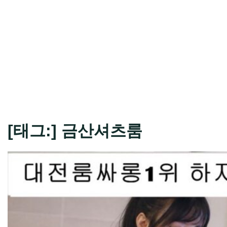
[태그:]
금산셔츠룸