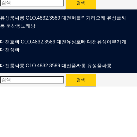
검
색:
유성룸싸롱 O1O.4832.3589 대전퍼블릭가라오케 유성풀싸
롱 둔산동노래방
대전호빠 O1O.4832.3589 대전유성호빠 대전유성이부가게
대전정빠
대전룸싸롱 O1O.4832.3589 대전풀싸롱 유성풀싸롱
검
색: