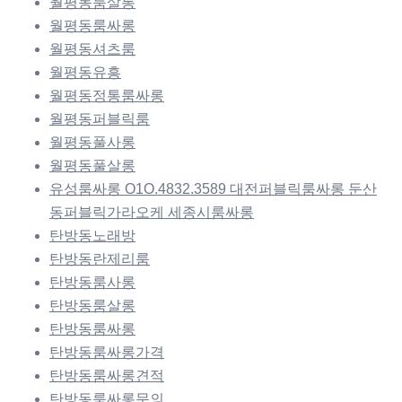
월평동룸살롱
월평동룸싸롱
월평동셔츠룸
월평동유흥
월평동정통룸싸롱
월평동퍼블릭룸
월평동풀사롱
월평동풀살롱
유성룸싸롱 O1O.4832.3589 대전퍼블릭룸싸롱 둔산
동퍼블릭가라오케 세종시룸싸롱
탄방동노래방
탄방동란제리룸
탄방동룸사롱
탄방동룸살롱
탄방동룸싸롱
탄방동룸싸롱가격
탄방동룸싸롱견적
탄방동룸싸롱문의