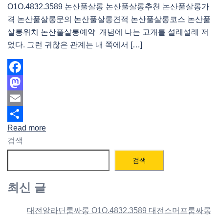
O1O.4832.3589 논산풀살롱 논산풀살롱추천 논산풀살롱가
격 논산풀살롱문의 논산풀살롱견적 논산풀살롱코스 논산풀
살롱위치 논산풀살롱예약 개념에 나는 고개를 설레설레 저
었다. 그런 귀찮은 관계는 내 쪽에서 […]
Facebook
Mastodon
Email
Read more
Share
검색
검색
최신 글
대전알라딘룸싸롱 O1O.4832.3589 대전스머프룸싸롱