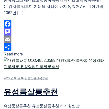
룸싸롱코스 대전초코렛룸싸롱위치 대전초코렛룸싸롱예약
는 김치를 먹으며 기운을 차려야 하지 않겠어? 신 니아런력
1062년 […]
Facebook
Mastodon
Email
Read more
Share
2022년 03월 07일
유성룸살롱추천
유성룸살롱추천
유성룸살롱추천 유성룸살롱추천 하지원팀장