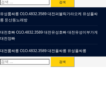
검
색:
유성룸싸롱 O1O.4832.3589 대전퍼블릭가라오케 유성풀싸
롱 둔산동노래방
대전호빠 O1O.4832.3589 대전유성호빠 대전유성이부가게
대전정빠
대전룸싸롱 O1O.4832.3589 대전풀싸롱 유성풀싸롱
검
색: