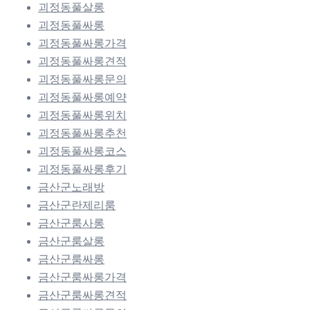
괴정동풀살롱
괴정동풀싸롱
괴정동풀싸롱가격
괴정동풀싸롱견적
괴정동풀싸롱문의
괴정동풀싸롱예약
괴정동풀싸롱위치
괴정동풀싸롱추천
괴정동풀싸롱코스
괴정동풀싸롱후기
금산군노래방
금산군란제리룸
금산군룸사롱
금산군룸살롱
금산군룸싸롱
금산군룸싸롱가격
금산군룸싸롱견적