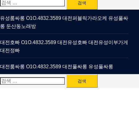
검
색:
유성룸싸롱 O1O.4832.3589 대전퍼블릭가라오케 유성풀싸
롱 둔산동노래방
대전호빠 O1O.4832.3589 대전유성호빠 대전유성이부가게
대전정빠
대전룸싸롱 O1O.4832.3589 대전풀싸롱 유성풀싸롱
검
색: