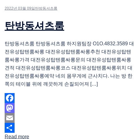
2022년 03월 09일
탄방동셔츠룸
탄방동셔츠룸
탄방동셔츠룸 탄방동셔츠룸 하지원팀장 O1O.4832.3589 대
전유성탑텐룸싸롱 대전유성탑텐룸싸롱추천 대전유성탑텐
룸싸롱가격 대전유성탑텐룸싸롱문의 대전유성탑텐룸싸롱
견적 대전유성탑텐룸싸롱코스 대전유성탑텐룸싸롱위치 대
전유성탑텐룸싸롱예약 네의 몸무게에 근사치다. 나는 방 한
쪽의 테이블 위에 깨끗하게 손질되어져 […]
Facebook
Mastodon
Email
Read more
Share