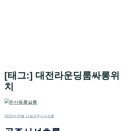
[태그:]
대전라운딩룸싸롱위
치
2022년 03월 11일
공주시셔츠룸