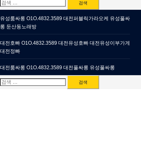
검
색:
유성룸싸롱 O1O.4832.3589 대전퍼블릭가라오케 유성풀싸
롱 둔산동노래방
대전호빠 O1O.4832.3589 대전유성호빠 대전유성이부가게
대전정빠
대전룸싸롱 O1O.4832.3589 대전풀싸롱 유성풀싸롱
검
색: