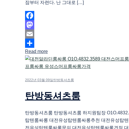
잠부터 자련다. 난 그대로 […]
Facebook
Mastodon
Email
Read more
Share
2022년 03월 09일
탄방동셔츠룸
탄방동셔츠룸
탄방동셔츠룸 탄방동셔츠룸 하지원팀장 O1O.4832.
탑텐룸싸롱 대전유성탑텐룸싸롱추천 대전유성탑텐
전유성탑텐룸싸롱문의 대전유성탑텐룸싸롱견적 