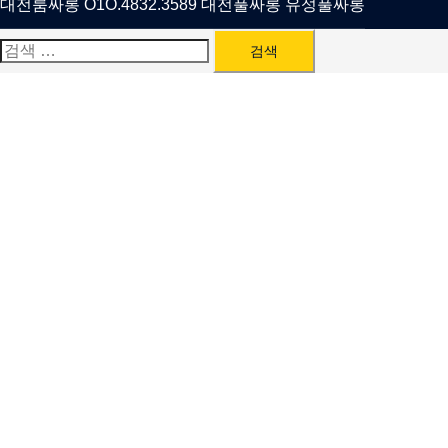
대전룸싸롱 O1O.4832.3589 대전풀싸롱 유성풀싸롱
검
색: