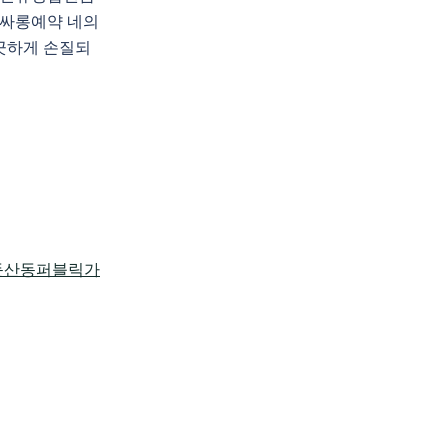
싸롱예약 네의
깨끗하게 손질되