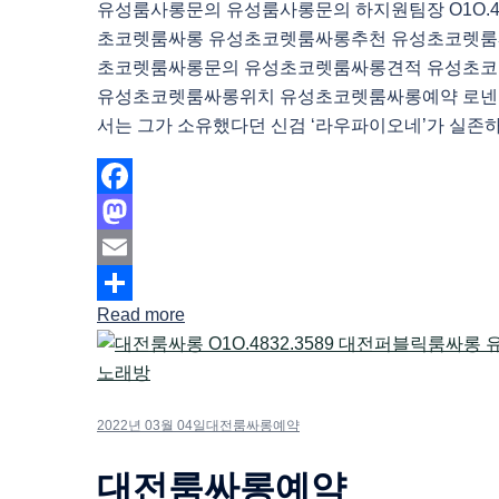
유성룸사롱문의 유성룸사롱문의 하지원팀장 O1O.483
초코렛룸싸롱 유성초코렛룸싸롱추천 유성초코렛룸
초코렛룸싸롱문의 유성초코렛룸싸롱견적 유성초
유성초코렛룸싸롱위치 유성초코렛룸싸롱예약 로넨
서는 그가 소유했다던 신검 ‘라우파이오네’가 실존하고
Facebook
Mastodon
Email
Read more
Share
2022년 03월 04일
대전룸싸롱예약
대전룸싸롱예약