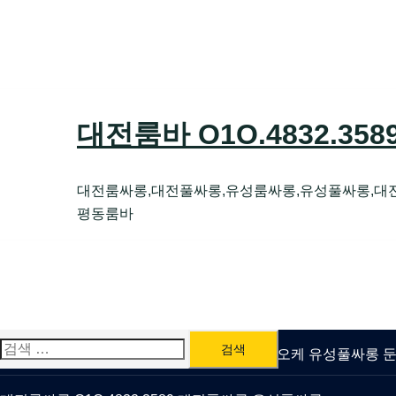
Skip
to
content
대전룸바 O1O.4832.35
대전룸싸롱,대전풀싸롱,유성룸싸롱,유성풀싸롱,대
평동룸바
검
유성룸싸롱 O1O.4832.3589 대전퍼블릭가라오케 유성풀싸롱
색: