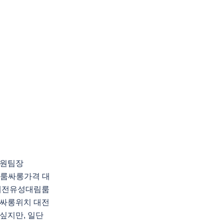
지원팀장
대림룸싸롱가격 대
대전유성대림룸
싸롱위치 대전
싶지만, 일단