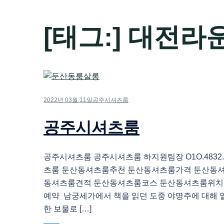
[태그:]
대전라
2022년 03월 11일
공주시셔츠룸
공주시셔츠룸
공주시셔츠룸 공주시셔츠룸 하지원팀장 O1O.4832.
츠룸 둔산동셔츠룸추천 둔산동셔츠룸가격 둔산동
동셔츠룸견적 둔산동셔츠룸코스 둔산동셔츠룸위치
예약 남궁세가에서 책을 읽던 도중 야명주에 대해 알
한 보물로 […]