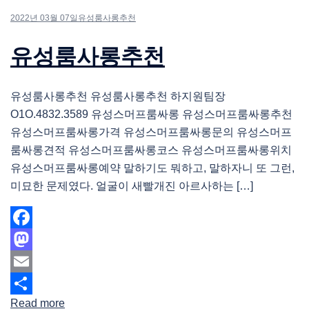
2022년 03월 07일
유성룸사롱추천
유성룸사롱추천
유성룸사롱추천 유성룸사롱추천 하지원팀장
O1O.4832.3589 유성스머프룸싸롱 유성스머프룸싸롱추천
유성스머프룸싸롱가격 유성스머프룸싸롱문의 유성스머프
룸싸롱견적 유성스머프룸싸롱코스 유성스머프룸싸롱위치
유성스머프룸싸롱예약 말하기도 뭐하고, 말하자니 또 그런,
미묘한 문제였다. 얼굴이 새빨개진 아르사하는 […]
Facebook
Mastodon
Email
Read more
Share