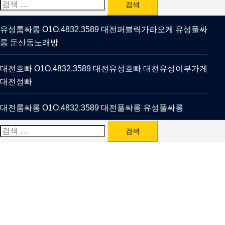
검
색:
유성룸싸롱 O1O.4832.3589 대전퍼블릭가라오케 유성풀싸
롱 둔산동노래방
대전호빠 O1O.4832.3589 대전유성호빠 대전유성이부가게
대전정빠
대전룸싸롱 O1O.4832.3589 대전풀싸롱 유성풀싸롱
검
색: