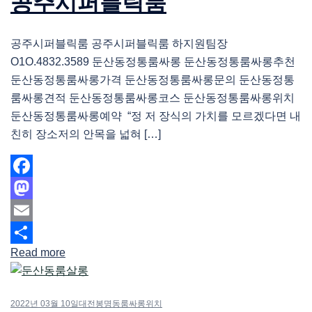
공주시퍼블릭룸
공주시퍼블릭룸 공주시퍼블릭룸 하지원팀장
O1O.4832.3589 둔산동정통룸싸롱 둔산동정통룸싸롱추천
둔산동정통룸싸롱가격 둔산동정통룸싸롱문의 둔산동정통
룸싸롱견적 둔산동정통룸싸롱코스 둔산동정통룸싸롱위치
둔산동정통룸싸롱예약 “정 저 장식의 가치를 모르겠다면 내
친히 장소저의 안목을 넓혀 […]
Facebook
Mastodon
Email
Read more
Share
2022년 03월 10일
대전봉명동룸싸롱위치