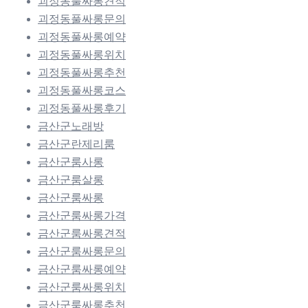
괴정동풀싸롱견적
괴정동풀싸롱문의
괴정동풀싸롱예약
괴정동풀싸롱위치
괴정동풀싸롱추천
괴정동풀싸롱코스
괴정동풀싸롱후기
금산군노래방
금산군란제리룸
금산군룸사롱
금산군룸살롱
금산군룸싸롱
금산군룸싸롱가격
금산군룸싸롱견적
금산군룸싸롱문의
금산군룸싸롱예약
금산군룸싸롱위치
금산군룸싸롱추천