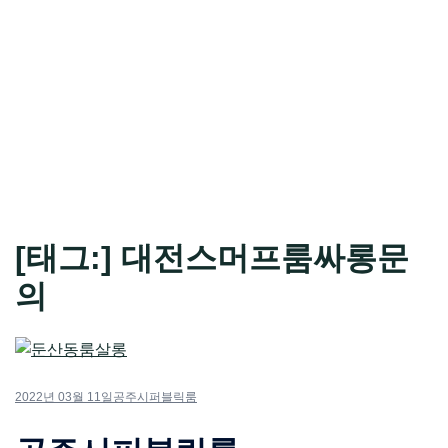
[태그:]
대전스머프룸싸롱문
의
2022년 03월 11일
공주시퍼블릭룸