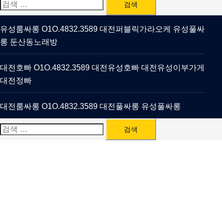
검
색:
유성룸싸롱 O1O.4832.3589 대전퍼블릭가라오케 유성풀싸
롱 둔산동노래방
대전호빠 O1O.4832.3589 대전유성호빠 대전유성이부가게
대전정빠
대전룸싸롱 O1O.4832.3589 대전풀싸롱 유성풀싸롱
검
색: