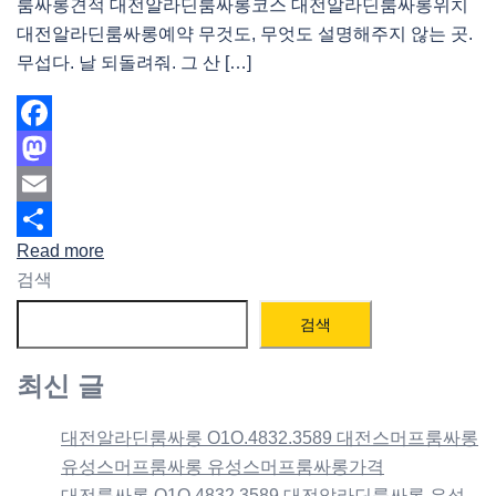
룸싸롱견적 대전알라딘룸싸롱코스 대전알라딘룸싸롱위치
대전알라딘룸싸롱예약 무것도, 무엇도 설명해주지 않는 곳.
무섭다. 날 되돌려줘. 그 산 […]
Facebook
Mastodon
Email
Read more
Share
검색
검색
최신 글
대전알라딘룸싸롱 O1O.4832.3589 대전스머프룸싸롱
유성스머프룸싸롱 유성스머프룸싸롱가격
대전룸싸롱 O1O.4832.3589 대전알라딘룸싸롱 유성