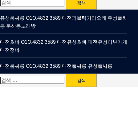
검
색:
유성룸싸롱 O1O.4832.3589 대전퍼블릭가라오케 유성풀싸
롱 둔산동노래방
대전호빠 O1O.4832.3589 대전유성호빠 대전유성이부가게
대전정빠
대전룸싸롱 O1O.4832.3589 대전풀싸롱 유성풀싸롱
검
색: