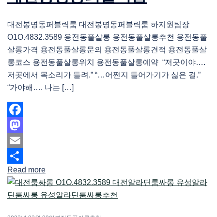
대전봉명동퍼블릭룸 대전봉명동퍼블릭룸 하지원팀장
O1O.4832.3589 용전동풀살롱 용전동풀살롱추천 용전동풀
살롱가격 용전동풀살롱문의 용전동풀살롱견적 용전동풀살
롱코스 용전동풀살롱위치 용전동풀살롱예약 “저곳이야….
저곳에서 목소리가 들려.” “…어쩐지 들어가기가 싫은 걸.”
“가야해…. 나는 […]
Facebook
Mastodon
Email
Read more
Share