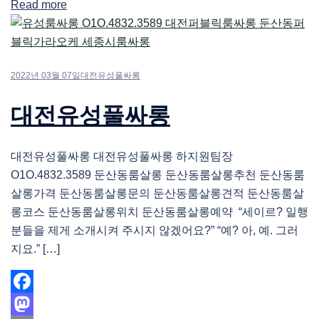
Read more
Share
2022년 03월 07일
대전유성풀싸롱
대전유성풀싸롱
대전유성풀싸롱 대전유성풀싸롱 하지원팀장
O1O.4832.3589 둔산동룸살롱 둔산동룸살롱추천 둔산동룸
살롱가격 둔산동룸살롱문의 둔산동룸살롱견적 둔산동룸살
롱코스 둔산동룸살롱위치 둔산동룸살롱예약 “세이르? 일행
분들을 제게 소개시켜 주시지 않겠어요?” “예? 아, 예. 그러
지요.” […]
Facebook