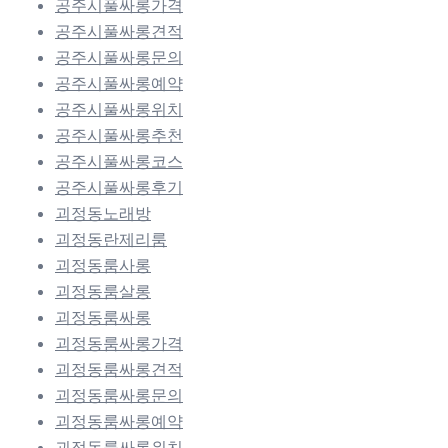
공주시풀싸롱가격
공주시풀싸롱견적
공주시풀싸롱문의
공주시풀싸롱예약
공주시풀싸롱위치
공주시풀싸롱추천
공주시풀싸롱코스
공주시풀싸롱후기
괴정동노래방
괴정동란제리룸
괴정동룸사롱
괴정동룸살롱
괴정동룸싸롱
괴정동룸싸롱가격
괴정동룸싸롱견적
괴정동룸싸롱문의
괴정동룸싸롱예약
괴정동룸싸롱위치