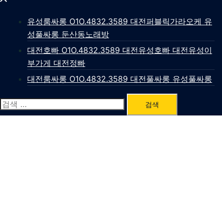
유성룸싸롱 O1O.4832.3589 대전퍼블릭가라오케 유
성풀싸롱 둔산동노래방
대전호빠 O1O.4832.3589 대전유성호빠 대전유성이
부가게 대전정빠
대전룸싸롱 O1O.4832.3589 대전풀싸롱 유성풀싸롱
검
색: