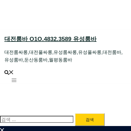
Skip
to
content
대전룸바 O1O.4832.3589 유성룸바
대전룸싸롱,대전풀싸롱,유성룸싸롱,유성풀싸롱,대전룸바,
유성룸바,둔산동룸바,월평동룸바
검
색: