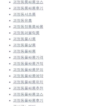
괴정동룸싸롱코스
괴정동룸싸롱후기
괴정동셔츠룸
괴정동유흥
괴정동정통룸싸롱
괴정동퍼블릭룸
괴정동풀사롱
괴정동풀살롱
괴정동풀싸롱
괴정동풀싸롱가격
괴정동풀싸롱견적
괴정동풀싸롱문의
괴정동풀싸롱예약
괴정동풀싸롱위치
괴정동풀싸롱추천
괴정동풀싸롱코스
괴정동풀싸롱후기