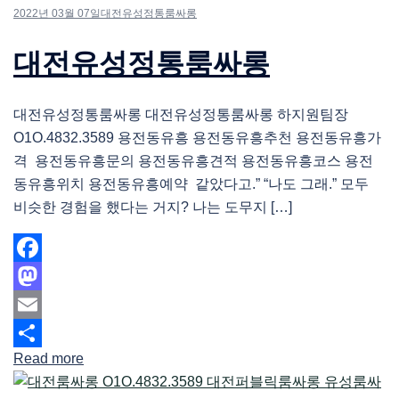
2022년 03월 07일
대전유성정통룸싸롱
대전유성정통룸싸롱
대전유성정통룸싸롱 대전유성정통룸싸롱 하지원팀장
O1O.4832.3589 용전동유흥 용전동유흥추천 용전동유흥가
격 용전동유흥문의 용전동유흥견적 용전동유흥코스 용전
동유흥위치 용전동유흥예약 같았다고.” “나도 그래.” 모두
비슷한 경험을 했다는 거지? 나는 도무지 […]
Facebook
Mastodon
Email
Read more
Share