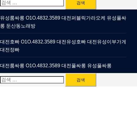
검
색:
유성룸싸롱 O1O.4832.3589 대전퍼블릭가라오케 유성풀싸
롱 둔산동노래방
대전호빠 O1O.4832.3589 대전유성호빠 대전유성이부가게
대전정빠
대전룸싸롱 O1O.4832.3589 대전풀싸롱 유성풀싸롱
검
색: