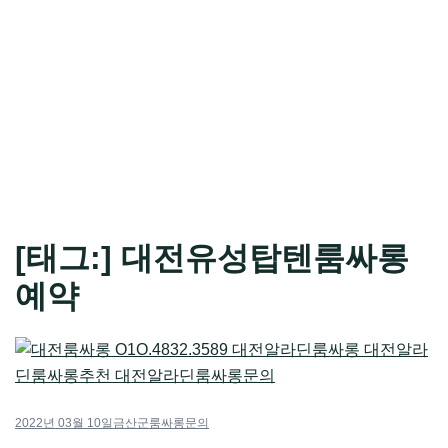
[태그:]
대전유성탑텐룸싸롱
예약
2022년 03월 10일
금산군룸싸롱문의