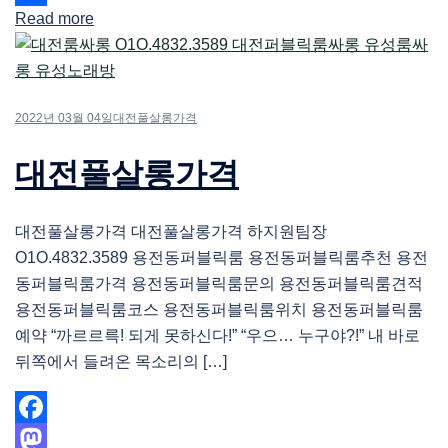
Read more
Share
2022년 03월 04일
대전풀살롱가격
대전풀살롱가격
대전풀살롱가격 대전풀살롱가격 하지원팀장
O1O.4832.3589 용전동퍼블릭룸 용전동퍼블릭룸추천 용전
동퍼블릭룸가격 용전동퍼블릭룸문의 용전동퍼블릭룸견적
용전동퍼블릭룸코스 용전동퍼블릭룸위치 용전동퍼블릭룸
예약 “까르르륵! 되게 못하신다!” “우으… 누구야?!” 내 바로
뒤쪽에서 들려온 목소리의 […]
Facebook