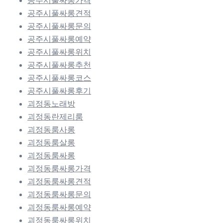
공주시풀싸롱가격
공주시풀싸롱견적
공주시풀싸롱문의
공주시풀싸롱예약
공주시풀싸롱위치
공주시풀싸롱추천
공주시풀싸롱코스
공주시풀싸롱후기
괴정동노래방
괴정동란제리룸
괴정동룸사롱
괴정동룸살롱
괴정동룸싸롱
괴정동룸싸롱가격
괴정동룸싸롱견적
괴정동룸싸롱문의
괴정동룸싸롱예약
괴정동룸싸롱위치