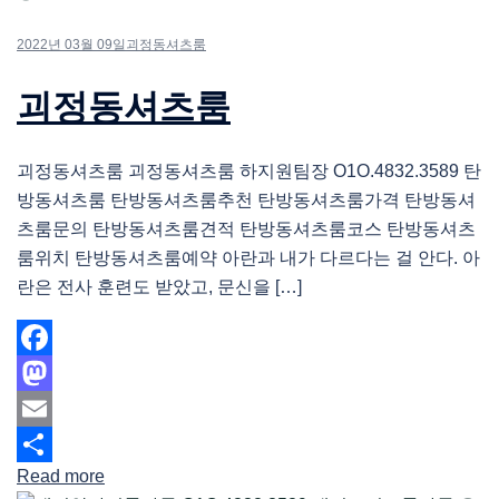
2022년 03월 09일
괴정동셔츠룸
괴정동셔츠룸
괴정동셔츠룸 괴정동셔츠룸 하지원팀장 O1O.4832.3589 탄
방동셔츠룸 탄방동셔츠룸추천 탄방동셔츠룸가격 탄방동셔
츠룸문의 탄방동셔츠룸견적 탄방동셔츠룸코스 탄방동셔츠
룸위치 탄방동셔츠룸예약 아란과 내가 다르다는 걸 안다. 아
란은 전사 훈련도 받았고, 문신을 […]
Facebook
Mastodon
Email
Read more
Share