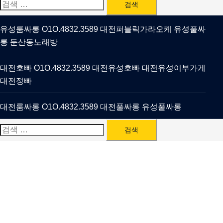
검
색:
유성룸싸롱 O1O.4832.3589 대전퍼블릭가라오케 유성풀싸
롱 둔산동노래방
대전호빠 O1O.4832.3589 대전유성호빠 대전유성이부가게
대전정빠
대전룸싸롱 O1O.4832.3589 대전풀싸롱 유성풀싸롱
검
색: