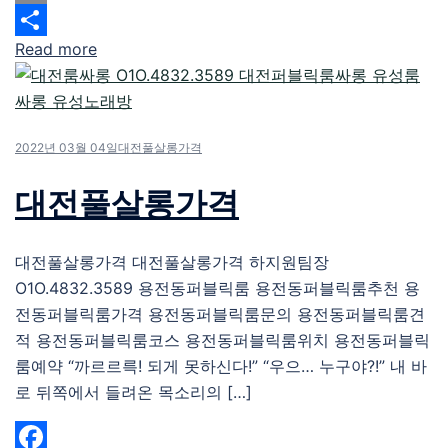
Email
Read more
Share
2022년 03월 04일
대전풀살롱가격
대전풀살롱가격
대전풀살롱가격 대전풀살롱가격 하지원팀장
O1O.4832.3589 용전동퍼블릭룸 용전동퍼블릭룸추천 용
전동퍼블릭룸가격 용전동퍼블릭룸문의 용전동퍼블릭룸견
적 용전동퍼블릭룸코스 용전동퍼블릭룸위치 용전동퍼블릭
룸예약 “까르르륵! 되게 못하신다!” “우으… 누구야?!” 내 바
로 뒤쪽에서 들려온 목소리의 […]