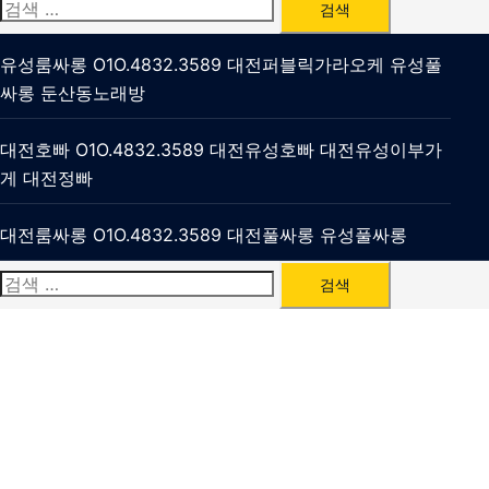
검
색:
유성룸싸롱 O1O.4832.3589 대전퍼블릭가라오케 유성풀
싸롱 둔산동노래방
대전호빠 O1O.4832.3589 대전유성호빠 대전유성이부가
게 대전정빠
대전룸싸롱 O1O.4832.3589 대전풀싸롱 유성풀싸롱
검
색: