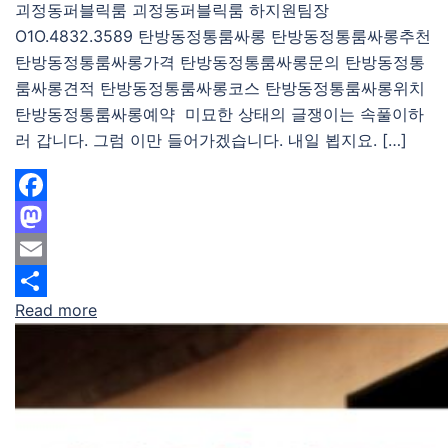
괴정동퍼블릭룸 괴정동퍼블릭룸 하지원팀장
O1O.4832.3589 탄방동정통룸싸롱 탄방동정통룸싸롱추천
탄방동정통룸싸롱가격 탄방동정통룸싸롱문의 탄방동정통
룸싸롱견적 탄방동정통룸싸롱코스 탄방동정통룸싸롱위치
탄방동정통룸싸롱예약 미묘한 상태의 글쟁이는 속풀이하
러 갑니다. 그럼 이만 들어가겠습니다. 내일 뵙지요. […]
Facebook
Mastodon
Email
Read more
Share