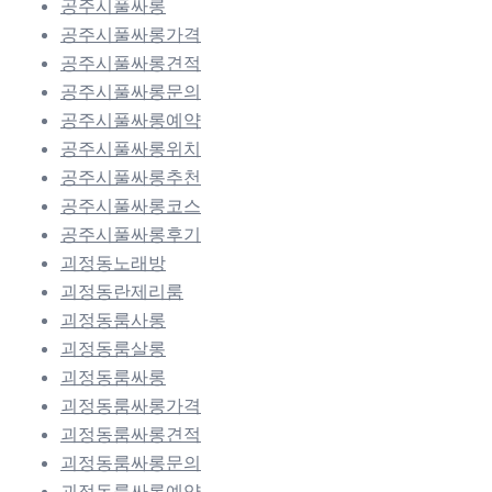
공주시풀싸롱
공주시풀싸롱가격
공주시풀싸롱견적
공주시풀싸롱문의
공주시풀싸롱예약
공주시풀싸롱위치
공주시풀싸롱추천
공주시풀싸롱코스
공주시풀싸롱후기
괴정동노래방
괴정동란제리룸
괴정동룸사롱
괴정동룸살롱
괴정동룸싸롱
괴정동룸싸롱가격
괴정동룸싸롱견적
괴정동룸싸롱문의
괴정동룸싸롱예약