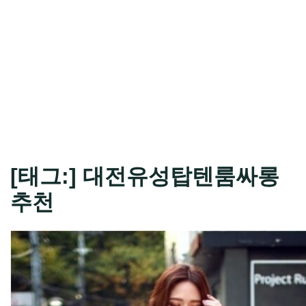
[태그:]
대전유성탑텐룸싸롱
추천