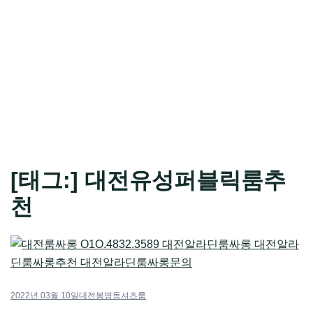
[태그:]
대전유성퍼블릭룸추
천
2022년 03월 10일
대전봉명동셔츠룸