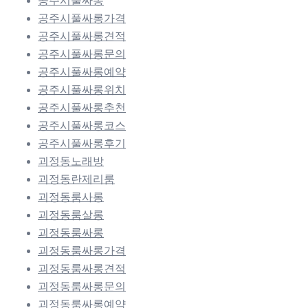
공주시풀싸롱
공주시풀싸롱가격
공주시풀싸롱견적
공주시풀싸롱문의
공주시풀싸롱예약
공주시풀싸롱위치
공주시풀싸롱추천
공주시풀싸롱코스
공주시풀싸롱후기
괴정동노래방
괴정동란제리룸
괴정동룸사롱
괴정동룸살롱
괴정동룸싸롱
괴정동룸싸롱가격
괴정동룸싸롱견적
괴정동룸싸롱문의
괴정동룸싸롱예약