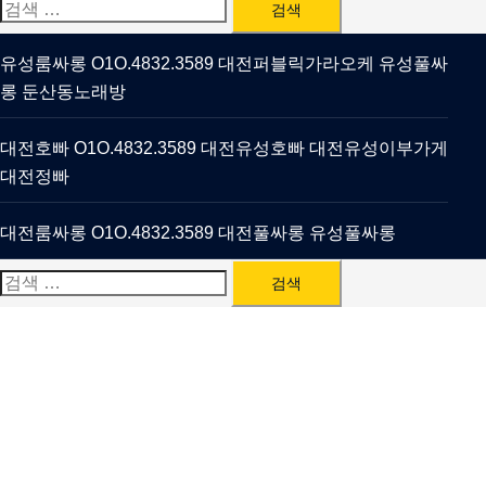
검
색:
유성룸싸롱 O1O.4832.3589 대전퍼블릭가라오케 유성풀싸
롱 둔산동노래방
대전호빠 O1O.4832.3589 대전유성호빠 대전유성이부가게
대전정빠
대전룸싸롱 O1O.4832.3589 대전풀싸롱 유성풀싸롱
검
색: