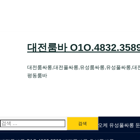
Skip
to
content
대전룸바 O1O.4832.35
대전룸싸롱,대전풀싸롱,유성룸싸롱,유성풀싸롱,대
평동룸바
검
유성룸싸롱 O1O.4832.3589 대전퍼블릭가라오케 유성풀싸롱
색: