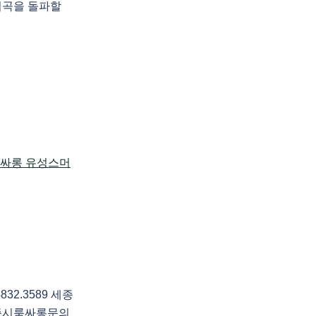
협곡을 돌파할
2.3589 세종
종시룸싸롱문의