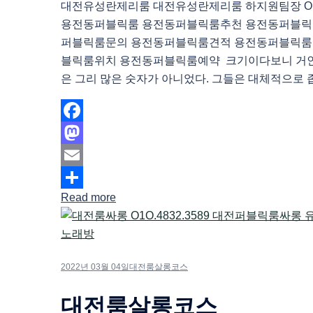
대전유성란제리룸 대전유성란제리룸 하지원팀장 O1O.
용전동퍼블릭룸 용전동퍼블릭룸추천 용전동퍼블릭
퍼블릭룸문의 용전동퍼블릭룸견적 용전동퍼블릭룸
블릭룸위치 용전동퍼블릭룸예약 크기이다보니 거
은 그리 많은 숫자가 아니었다. 그들은 대체적으로 좁
Facebook
Mastodon
Email
Read more
Share
2022년 03월 04일
대전룸살롱코스
대전룸살롱코스