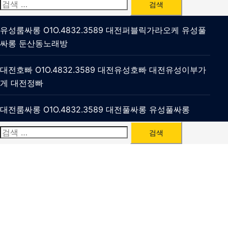
검
색:
유성룸싸롱 O1O.4832.3589 대전퍼블릭가라오케 유성풀
싸롱 둔산동노래방
대전호빠 O1O.4832.3589 대전유성호빠 대전유성이부가
게 대전정빠
대전룸싸롱 O1O.4832.3589 대전풀싸롱 유성풀싸롱
검
색: