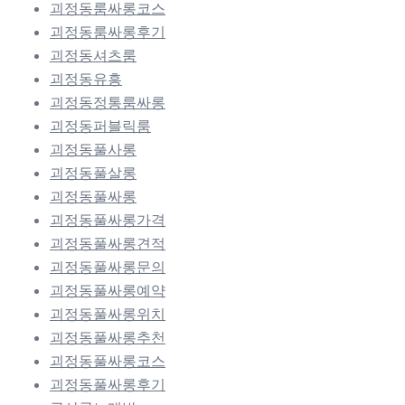
괴정동룸싸롱코스
괴정동룸싸롱후기
괴정동셔츠룸
괴정동유흥
괴정동정통룸싸롱
괴정동퍼블릭룸
괴정동풀사롱
괴정동풀살롱
괴정동풀싸롱
괴정동풀싸롱가격
괴정동풀싸롱견적
괴정동풀싸롱문의
괴정동풀싸롱예약
괴정동풀싸롱위치
괴정동풀싸롱추천
괴정동풀싸롱코스
괴정동풀싸롱후기