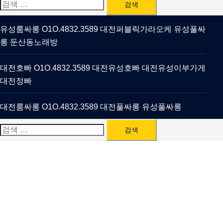
검
색:
유성룸싸롱 O1O.4832.3589 대전퍼블릭가라오케 유성풀싸
롱 둔산동노래방
대전호빠 O1O.4832.3589 대전유성호빠 대전유성이부가게
대전정빠
대전룸싸롱 O1O.4832.3589 대전풀싸롱 유성풀싸롱
검
색: