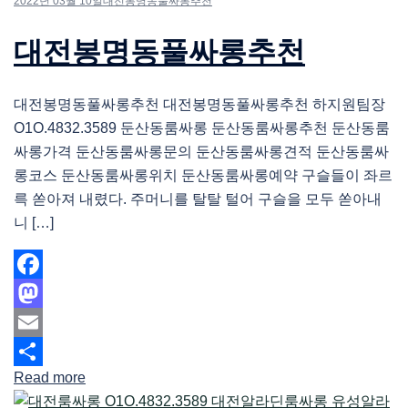
2022년 03월 10일
대전봉명동풀싸롱추천
대전봉명동풀싸롱추천
대전봉명동풀싸롱추천 대전봉명동풀싸롱추천 하지원팀장
O1O.4832.3589 둔산동룸싸롱 둔산동룸싸롱추천 둔산동룸
싸롱가격 둔산동룸싸롱문의 둔산동룸싸롱견적 둔산동룸싸
롱코스 둔산동룸싸롱위치 둔산동룸싸롱예약 구슬들이 좌르
륵 쏟아져 내렸다. 주머니를 탈탈 털어 구슬을 모두 쏟아내
니 […]
Facebook
Mastodon
Email
Read more
Share