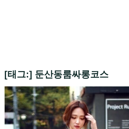
[태그:]
둔산동룸싸롱코스