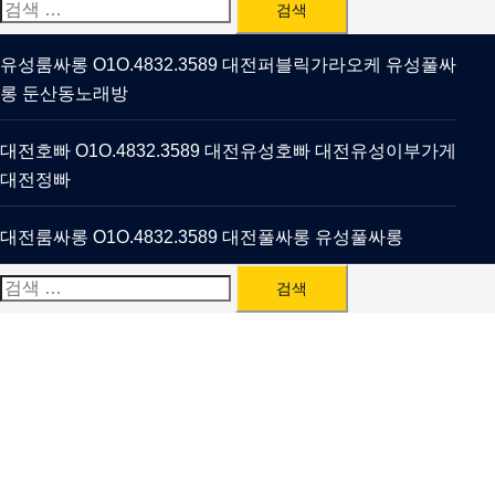
검
색:
유성룸싸롱 O1O.4832.3589 대전퍼블릭가라오케 유성풀싸
롱 둔산동노래방
대전호빠 O1O.4832.3589 대전유성호빠 대전유성이부가게
대전정빠
대전룸싸롱 O1O.4832.3589 대전풀싸롱 유성풀싸롱
검
색: