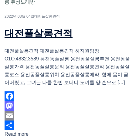
2022년 03월 04일
대전풀살롱견적
대전풀살롱견적
대전풀살롱견적 대전풀살롱견적 하지원팀장
O1O.4832.3589 용전동풀살롱 용전동풀살롱추천 용전동풀
살롱가격 용전동풀살롱문의 용전동풀살롱견적 용전동풀살
롱코스 용전동풀살롱위치 용전동풀살롱예약 함에 몸이 굳
어버렸고, 그녀는 나를 한번 보더니 도끼를 양 손으로 […]
Facebook
Mastodon
Email
Read more
Share