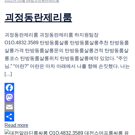
2022년 03월 09일
괴정동란제리룸
괴정동란제리룸
괴정동란제리룸 괴정동란제리룸 하지원팀장
O1O.4832.3589 탄방동룸살롱 탄방동룸살롱추천 탄방동룸
살롱가격 탄방동룸살롱문의 탄방동룸살롱견적 탄방동룸살
롱코스 탄방동룸살롱위치 탄방동룸살롱예약 있었다. “주인
님.” “아란?” 아란은 마차 아래에서 나를 향해 손짓했다. 나는
[…]
Facebook
Mastodon
Email
Read more
Share