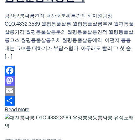
금산군룸싸롱견적 금산군룸싸롱견적 하지원팀장
O1O.4832.3589 월평동풀살롱 월평동풀살롱추천 월평동풀
살롱가격 월평동풀살롱문의 월평동풀살롱견적 월평동풀살
롱코스 월평동풀살롱위치 월평동풀살롱예약 어쩐지 퉁퉁
대는 그녀를 대하기가 부담스럽다. 아무래도 빨리 그 첫 술
[…]
Facebook
Mastodon
Email
Read more
Share