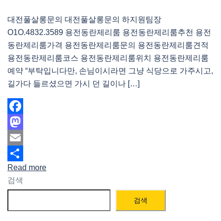
대전풀살롱문의 대전풀살롱문의 하지원팀장
O1O.4832.3589 용전동란제리룸 용전동란제리룸추천 용전
동란제리룸가격 용전동란제리룸문의 용전동란제리룸견적
용전동란제리룸코스 용전동란제리룸위치 용전동란제리룸
예약 “부탁입니다만, 손님이시라면 그냥 식당으로 가주시고,
길가다 들르셨으면 가시 던 길이나 […]
Facebook
Mastodon
Email
Read more
Share
검색
검색