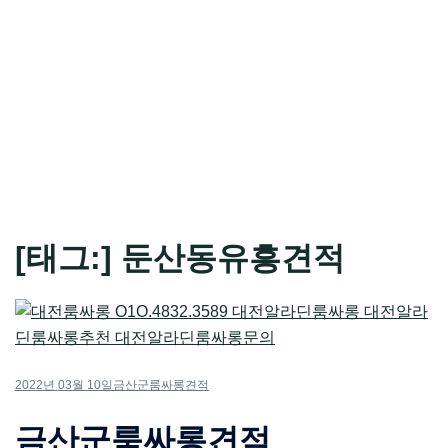
[태그:]
둔산동유흥견적
2022년 03월 10일
금산군룸싸롱견적
금산군룸싸롱견적