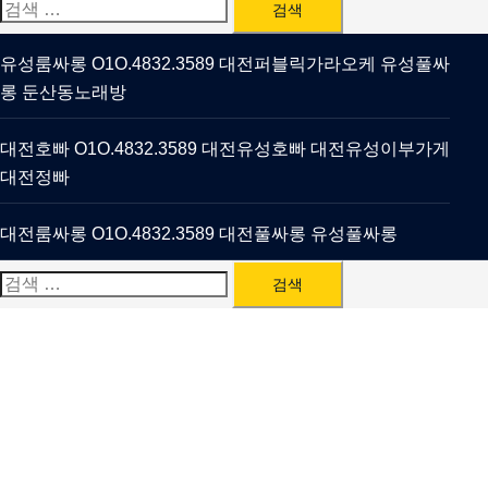
검
색:
유성룸싸롱 O1O.4832.3589 대전퍼블릭가라오케 유성풀싸
롱 둔산동노래방
대전호빠 O1O.4832.3589 대전유성호빠 대전유성이부가게
대전정빠
대전룸싸롱 O1O.4832.3589 대전풀싸롱 유성풀싸롱
검
색: