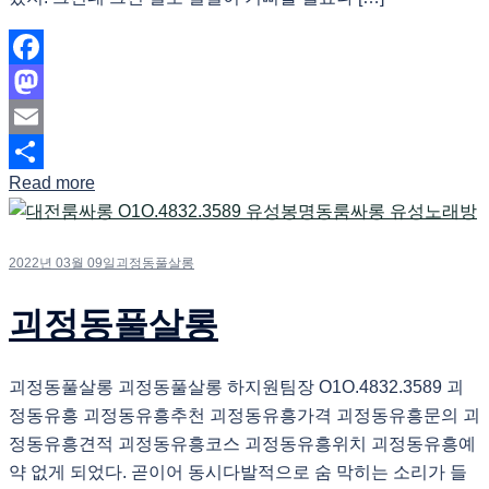
Facebook
Mastodon
Email
Read more
Share
2022년 03월 09일
괴정동풀살롱
괴정동풀살롱
괴정동풀살롱 괴정동풀살롱 하지원팀장 O1O.4832.3589 괴
정동유흥 괴정동유흥추천 괴정동유흥가격 괴정동유흥문의 괴
정동유흥견적 괴정동유흥코스 괴정동유흥위치 괴정동유흥예
약 없게 되었다. 곧이어 동시다발적으로 숨 막히는 소리가 들