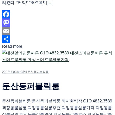
려왔다. “커억!” “흐으윽!” […]
Facebook
Mastodon
Email
Read more
Share
2022년 03월 08일
둔산동퍼블릭룸
둔산동퍼블릭룸
둔산동퍼블릭룸 둔산동퍼블릭룸 하지원팀장 O1O.4832.3589
괴정동룸살롱 괴정동룸살롱추천 괴정동룸살롱가격 괴정동룸
살롱문의 괴정동룸살롱견적 괴정동룸살롱코스 괴정동룸살롱