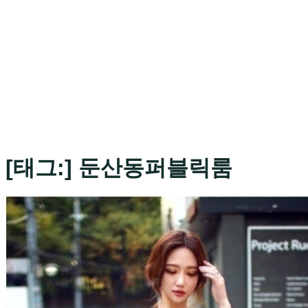
[태그:]
둔산동퍼블릭룸