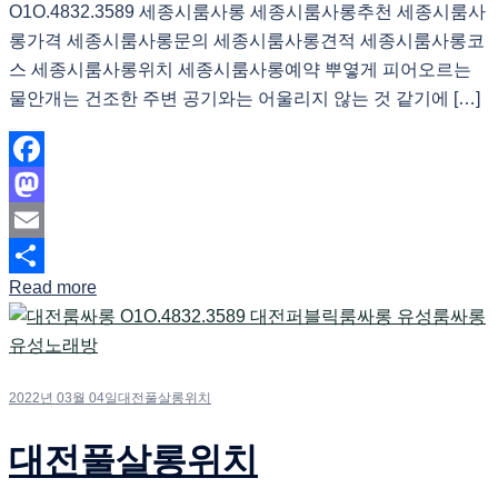
O1O.4832.3589 세종시룸사롱 세종시룸사롱추천 세종시룸사
롱가격 세종시룸사롱문의 세종시룸사롱견적 세종시룸사롱코
스 세종시룸사롱위치 세종시룸사롱예약 뿌옇게 피어오르는
물안개는 건조한 주변 공기와는 어울리지 않는 것 같기에 […]
Facebook
Mastodon
Email
Read more
Share
2022년 03월 04일
대전풀살롱위치
대전풀살롱위치