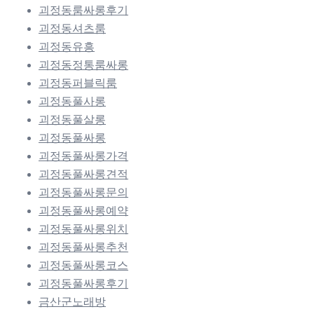
괴정동룸싸롱후기
괴정동셔츠룸
괴정동유흥
괴정동정통룸싸롱
괴정동퍼블릭룸
괴정동풀사롱
괴정동풀살롱
괴정동풀싸롱
괴정동풀싸롱가격
괴정동풀싸롱견적
괴정동풀싸롱문의
괴정동풀싸롱예약
괴정동풀싸롱위치
괴정동풀싸롱추천
괴정동풀싸롱코스
괴정동풀싸롱후기
금산군노래방