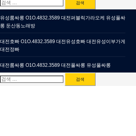
검
색:
유성룸싸롱 O1O.4832.3589 대전퍼블릭가라오케 유성풀싸
롱 둔산동노래방
대전호빠 O1O.4832.3589 대전유성호빠 대전유성이부가게
대전정빠
대전룸싸롱 O1O.4832.3589 대전풀싸롱 유성풀싸롱
검
색: