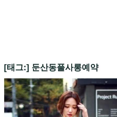
[태그:]
둔산동풀사롱예약