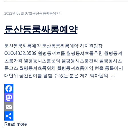
2022년 03월 07일
둔산동룸싸롱예약
둔산동룸싸롱예약
둔산동룸싸롱예약 둔산동룸싸롱예약 하지원팀장
O1O.4832.3589 월평동셔츠룸 월평동셔츠룸추천 월평동셔
츠룸가격 월평동셔츠룸문의 월평동셔츠룸견적 월평동셔츠
룸코스 월평동셔츠룸위치 월평동셔츠룸예약 런을 통틀어서
대단위 공간전이를 펼칠 수 있는 분은 저기 백아탑의 […]
Facebook
Mastodon
Email
Read more
Share