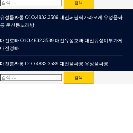
검
색:
유성룸싸롱 O1O.4832.3589 대전퍼블릭가라오케 유성풀싸
롱 둔산동노래방
대전호빠 O1O.4832.3589 대전유성호빠 대전유성이부가게
대전정빠
대전룸싸롱 O1O.4832.3589 대전풀싸롱 유성풀싸롱
검
색: