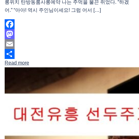
롱위치 탄방동룸사롱예약 나는 주먹을 불끈 쥐었다. “하겠
어.” “아아! 역시 주인님이세요! 그럼 어서 […]
Facebook
Mastodon
Email
Read more
Share