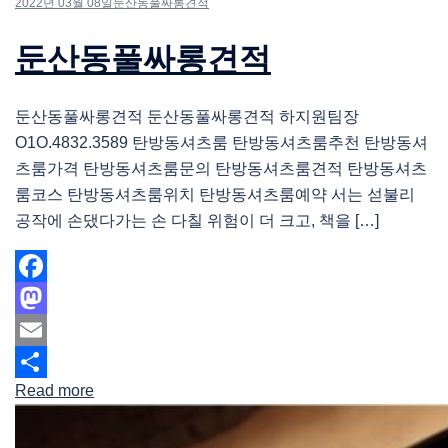
2022년 03월 08일
둔산동풀싸롱견적
둔산동풀싸롱견적
둔산동풀싸롱견적 둔산동풀싸롱견적 하지원팀장
O1O.4832.3589 탄방동셔츠룸 탄방동셔츠룸추천 탄방동셔
츠룸가격 탄방동셔츠룸문의 탄방동셔츠룸견적 탄방동셔츠
룸코스 탄방동셔츠룸위치 탄방동셔츠룸예약 서는 섣불리
공작에 손댔다가는 손 다칠 위험이 더 크고, 책을 […]
Facebook
Mastodon
Email
Read more
Share