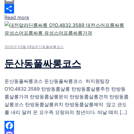
Email
Read more
Share
2022년 03월 08일
둔산동풀싸롱코스
둔산동풀싸롱코스
둔산동풀싸롱코스 둔산동풀싸롱코스 하지원팀장
O1O.4832.3589 탄방동룸살롱 탄방동룸살롱추천 탄방동
룸살롱가격 탄방동룸살롱문의 탄방동룸살롱견적 탄방동룸
살롱코스 탄방동룸살롱위치 탄방동룸살롱예약 않고 관도
를 내리 달려 온 요수족 요랑파의 청년이다. 떠날 때의 […]