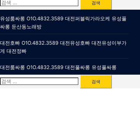
검
색:
유성룸싸롱 O1O.4832.3589 대전퍼블릭가라오케 유성풀
싸롱 둔산동노래방
대전호빠 O1O.4832.3589 대전유성호빠 대전유성이부가
게 대전정빠
대전룸싸롱 O1O.4832.3589 대전풀싸롱 유성풀싸롱
검
색: