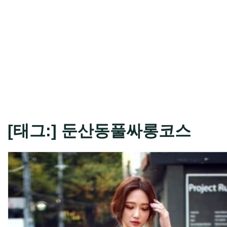
[태그:]
둔산동풀싸롱코스