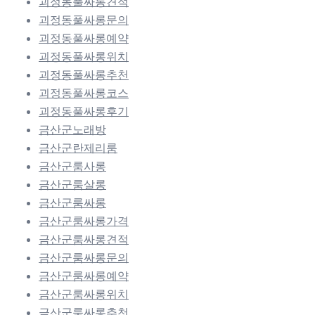
괴정동풀싸롱견적
괴정동풀싸롱문의
괴정동풀싸롱예약
괴정동풀싸롱위치
괴정동풀싸롱추천
괴정동풀싸롱코스
괴정동풀싸롱후기
금산군노래방
금산군란제리룸
금산군룸사롱
금산군룸살롱
금산군룸싸롱
금산군룸싸롱가격
금산군룸싸롱견적
금산군룸싸롱문의
금산군룸싸롱예약
금산군룸싸롱위치
금산군룸싸롱추천