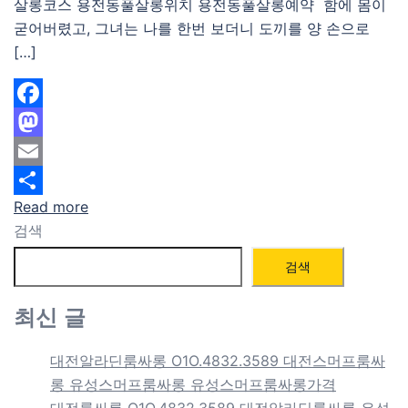
살롱코스 용전동풀살롱위치 용전동풀살롱예약 함에 몸이
굳어버렸고, 그녀는 나를 한번 보더니 도끼를 양 손으로
[…]
Facebook
Mastodon
Email
Read more
Share
검색
검색
최신 글
대전알라딘룸싸롱 O1O.4832.3589 대전스머프룸싸
롱 유성스머프룸싸롱 유성스머프룸싸롱가격