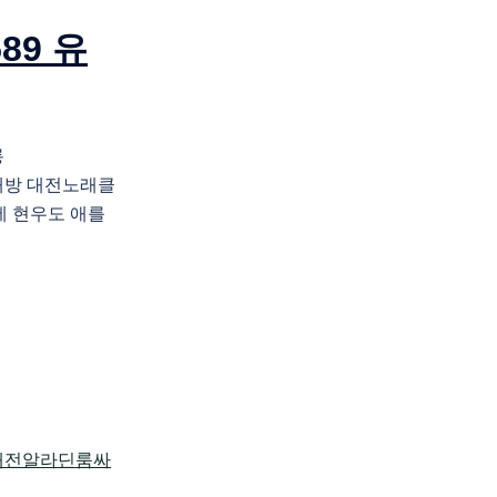
89 유
롱
노래방 대전노래클
에 현우도 애를