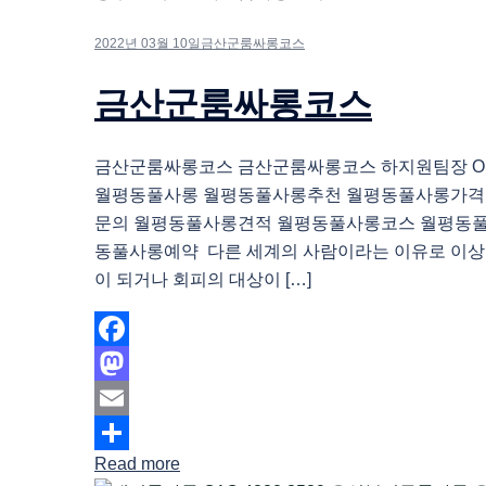
2022년 03월 10일
금산군룸싸롱코스
금산군룸싸롱코스
금산군룸싸롱코스 금산군룸싸롱코스 하지원팀장 O1O.
월평동풀사롱 월평동풀사롱추천 월평동풀사롱가격
문의 월평동풀사롱견적 월평동풀사롱코스 월평동
동풀사롱예약 다른 세계의 사람이라는 이유로 이상
이 되거나 회피의 대상이 […]
Facebook
Mastodon
Email
Read more
Share