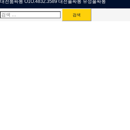
대전룸싸롱 O1O.4832.3589 대전풀싸롱 유성풀싸롱
검
색: