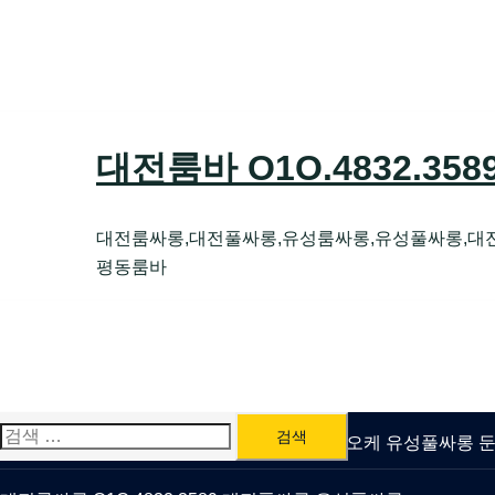
Skip
to
content
대전룸바 O1O.4832.35
대전룸싸롱,대전풀싸롱,유성룸싸롱,유성풀싸롱,대
평동룸바
검
유성룸싸롱 O1O.4832.3589 대전퍼블릭가라오케 유성풀싸롱
색: