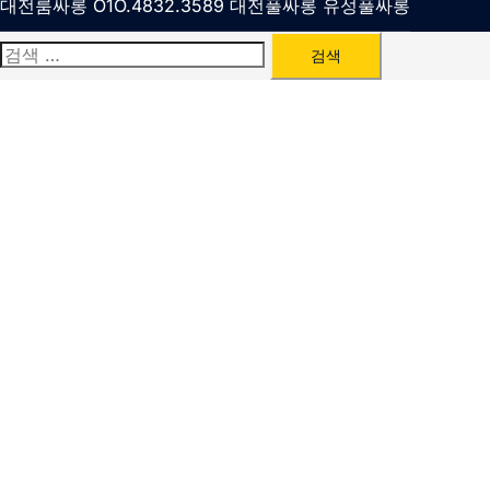
대전룸싸롱 O1O.4832.3589 대전풀싸롱 유성풀싸롱
검
색: