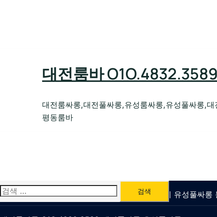
Skip
to
content
대전룸바 O1O.4832.35
대전룸싸롱,대전풀싸롱,유성룸싸롱,유성풀싸롱,대
평동룸바
검
유성룸싸롱 O1O.4832.3589 대전퍼블릭가라오케 유성풀싸
색: