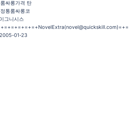
룸싸롱가격 탄
동정통룸싸롱코
-이그니시스
=+=+=+=+NovelExtra(novel@quickskill.com)=+=
005-01-23