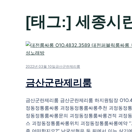
[태그:]
세종시
2022년 03월 10일
금산군란제리룸
금산군란제리룸
금산군란제리룸 금산군란제리룸 하지원팀장 O1O.483
정동정통룸싸롱 괴정동정통룸싸롱추천 괴정동정통
정동정통룸싸롱문의 괴정동정통룸싸롱견적 괴정
스 괴정동정통룸싸롱위치 괴정동정통룸싸롱예약 “
좀 어떠한지요?” 남궁성현은 등 뒤에서 이는 살기에 