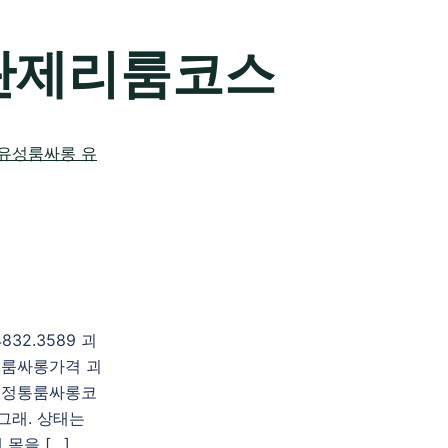
란제리룸코스
2.3589 괴
룸싸롱가격 괴
동정통룸싸롱코
그래. 상태는
몸을 […]