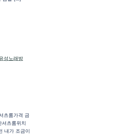
산셔츠룸가격 금
산셔츠룸위치
런 내가 조금이