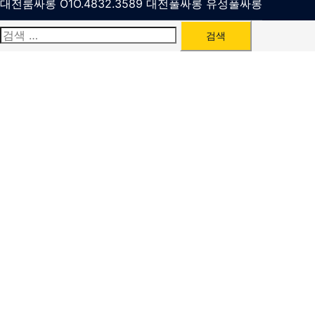
대전룸싸롱 O1O.4832.3589 대전풀싸롱 유성풀싸롱
검
색: