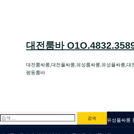
Skip
to
content
대전룸바 O1O.4832.35
대전룸싸롱,대전풀싸롱,유성룸싸롱,유성풀싸롱,대
평동룸바
검
유성룸싸롱 O1O.4832.3589 대전퍼블릭가라오케 유성풀싸
색: