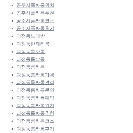
공주시풀싸롱위치
공주시풀싸롱추천
공주시풀싸롱코스
공주시풀싸롱후기
괴정동노래방
괴정동란제리룸
괴정동룸사롱
괴정동룸살롱
괴정동룸싸롱
괴정동룸싸롱가격
괴정동룸싸롱견적
괴정동룸싸롱문의
괴정동룸싸롱예약
괴정동룸싸롱위치
괴정동룸싸롱추천
괴정동룸싸롱코스
괴정동룸싸롱후기