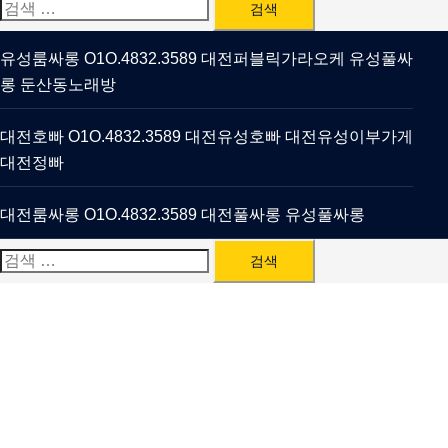
검
색:
유성룸싸롱 O1O.4832.3589 대전퍼블릭가라오케 유성풀싸
롱 둔산동노래방
대전호빠 O1O.4832.3589 대전유성호빠 대전유성이부가게
대전정빠
대전룸싸롱 O1O.4832.3589 대전풀싸롱 유성풀싸롱
검
색: