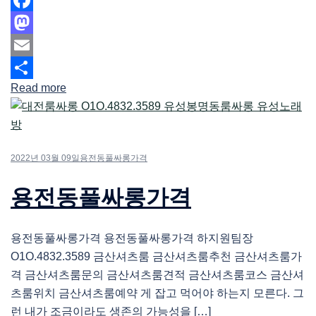
Facebook
Mastodon
Email
Read more
Share
2022년 03월 09일
용전동풀싸롱가격
용전동풀싸롱가격
용전동풀싸롱가격 용전동풀싸롱가격 하지원팀장
O1O.4832.3589 금산셔츠룸 금산셔츠룸추천 금산셔츠룸가
격 금산셔츠룸문의 금산셔츠룸견적 금산셔츠룸코스 금산셔
츠룸위치 금산셔츠룸예약 게 잡고 먹어야 하는지 모른다. 그
런 내가 조금이라도 생존의 가능성을 […]