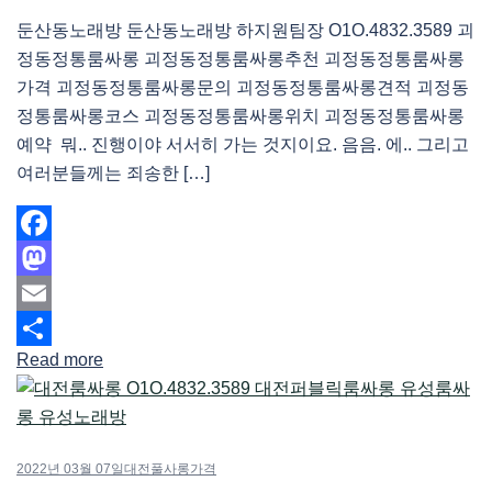
둔산동노래방 둔산동노래방 하지원팀장 O1O.4832.3589 괴
정동정통룸싸롱 괴정동정통룸싸롱추천 괴정동정통룸싸롱
가격 괴정동정통룸싸롱문의 괴정동정통룸싸롱견적 괴정동
정통룸싸롱코스 괴정동정통룸싸롱위치 괴정동정통룸싸롱
예약 뭐.. 진행이야 서서히 가는 것지이요. 음음. 에.. 그리고
여러분들께는 죄송한 […]
Facebook
Mastodon
Email
Read more
Share
2022년 03월 07일
대전풀사롱가격