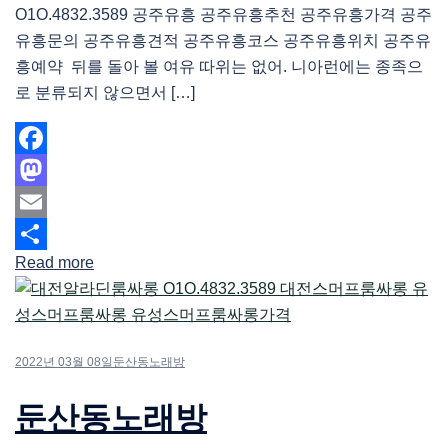
O1O.4832.3589 공주유흥 공주유흥추천 공주유흥가격 공주
유흥문의 공주유흥견적 공주유흥코스 공주유흥위치 공주유
흥예약 뒤를 돌아 볼 여유 따위는 없어. 니아런에는 종족으
로 분류되지 않으면서 […]
Facebook
Mastodon
Email
Read more
Share
2022년 03월 08일
둔산동노래방
둔산동노래방