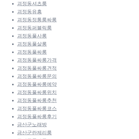
괴정동셔츠룸
괴정동유흥
괴정동정통룸싸롱
괴정동퍼블릭룸
괴정동풀사롱
괴정동풀살롱
괴정동풀싸롱
괴정동풀싸롱가격
괴정동풀싸롱견적
괴정동풀싸롱문의
괴정동풀싸롱예약
괴정동풀싸롱위치
괴정동풀싸롱추천
괴정동풀싸롱코스
괴정동풀싸롱후기
금산군노래방
금산군란제리룸