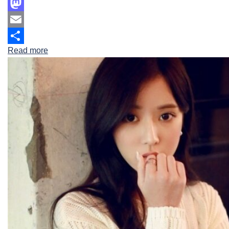
Facebook
Mastodon
Email
Read more
Share