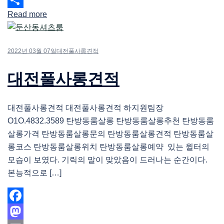
Read more
Share
2022년 03월 07일
대전풀사롱견적
대전풀사롱견적
대전풀사롱견적 대전풀사롱견적 하지원팀장
O1O.4832.3589 탄방동룸살롱 탄방동룸살롱추천 탄방동룸
살롱가격 탄방동룸살롱문의 탄방동룸살롱견적 탄방동룸살
롱코스 탄방동룸살롱위치 탄방동룸살롱예약 있는 윌터의
모습이 보였다. 기릭의 말이 맞았음이 드러나는 순간이다.
본능적으로 […]
Facebook