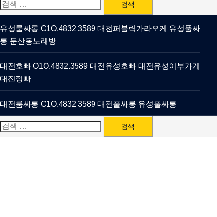
검
색:
유성룸싸롱 O1O.4832.3589 대전퍼블릭가라오케 유성풀싸
롱 둔산동노래방
대전호빠 O1O.4832.3589 대전유성호빠 대전유성이부가게
대전정빠
대전룸싸롱 O1O.4832.3589 대전풀싸롱 유성풀싸롱
검
색: