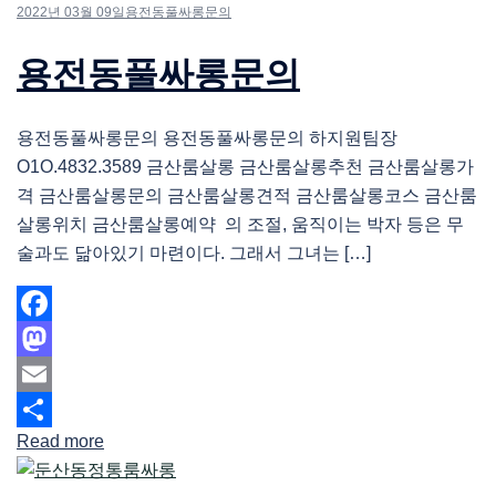
2022년 03월 09일
용전동풀싸롱문의
용전동풀싸롱문의
용전동풀싸롱문의 용전동풀싸롱문의 하지원팀장
O1O.4832.3589 금산룸살롱 금산룸살롱추천 금산룸살롱가
격 금산룸살롱문의 금산룸살롱견적 금산룸살롱코스 금산룸
살롱위치 금산룸살롱예약 의 조절, 움직이는 박자 등은 무
술과도 닮아있기 마련이다. 그래서 그녀는 […]
Facebook
Mastodon
Email
Read more
Share