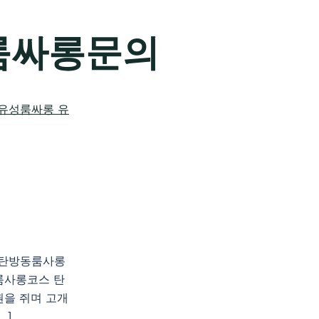
룸싸롱문의
천 탄방동룸사롱
룸사롱코스 탄
을 쥐며 고개
…]