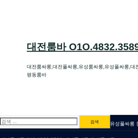
Skip
to
content
대전룸바 O1O.4832.35
대전룸싸롱,대전풀싸롱,유성룸싸롱,유성풀싸롱,대
평동룸바
검
유성룸싸롱 O1O.4832.3589 대전퍼블릭가라오케 유성풀싸
색: