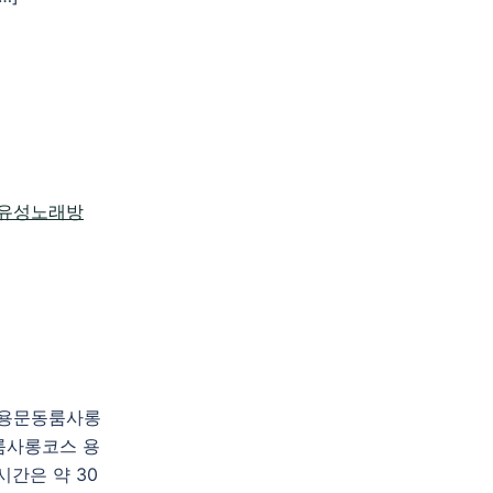
천 용문동룸사롱
룸사롱코스 용
간은 약 30