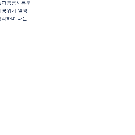
월평동룸사롱문
사롱위치 월평
생각하며 나는