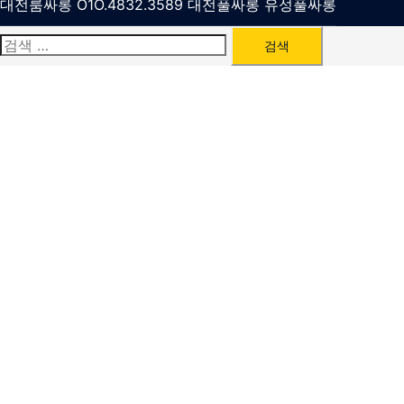
대전룸싸롱 O1O.4832.3589 대전풀싸롱 유성풀싸롱
검
색: