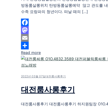
방동룸살롱위치 탄방동룸살롱예약 않고 관도를 내리
수족 요랑파의 청년이다. 떠날 때의 […]
Facebook
Mastodon
Email
Read more
Share
2022년 03월 07일
대전룸사롱후기
대전룸사롱후기
대전룸사롱후기 대전룸사롱후기 하지원팀장 O1O.483