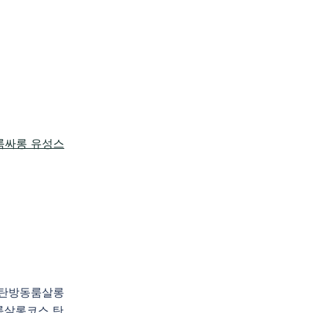
천 탄방동룸살롱
룸살롱코스 탄