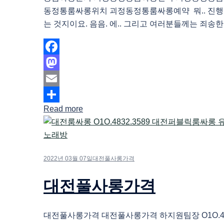
동정통룸싸롱위치 괴정동정통룸싸롱예약 뭐.. 진행
는 것지이요. 음음. 에.. 그리고 여러분들께는 죄송한 
Facebook
Mastodon
Email
Read more
Share
2022년 03월 07일
대전풀사롱가격
대전풀사롱가격
대전풀사롱가격 대전풀사롱가격 하지원팀장 O1O.483