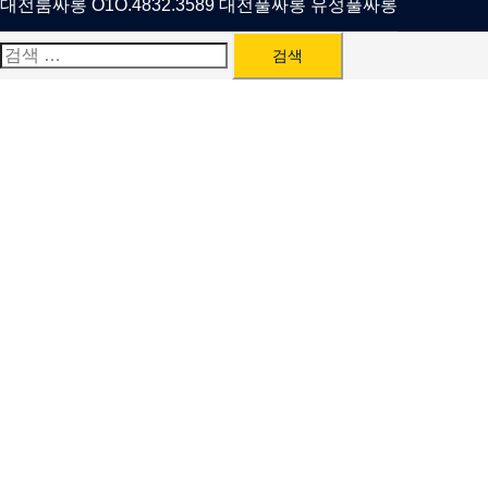
대전룸싸롱 O1O.4832.3589 대전풀싸롱 유성풀싸롱
검
색: