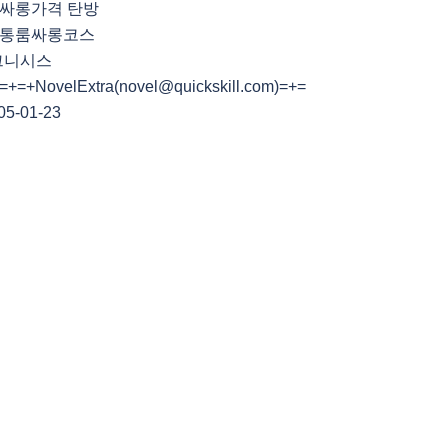
싸롱가격 탄방
정통룸싸롱코스
그니시스
=+NovelExtra(novel@quickskill.com)=+=
5-01-23