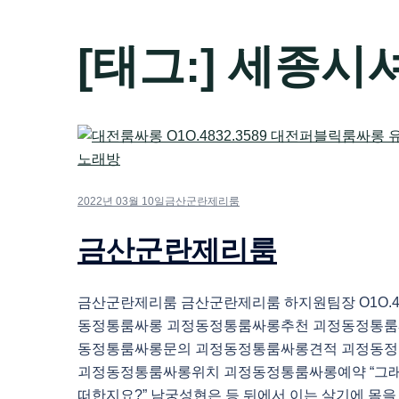
[태그:]
세종시
2022년 03월 10일
금산군란제리룸
금산군란제리룸
금산군란제리룸 금산군란제리룸 하지원팀장 O1O.483
동정통룸싸롱 괴정동정통룸싸롱추천 괴정동정통룸
동정통룸싸롱문의 괴정동정통룸싸롱견적 괴정동
괴정동정통룸싸롱위치 괴정동정통룸싸롱예약 “그래.
떠한지요?” 남궁성현은 등 뒤에서 이는 살기에 몸을 