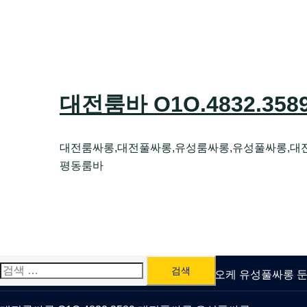
Skip
to
content
대전룸바 O1O.4832.35
대전룸싸롱,대전풀싸롱,유성룸싸롱,유성풀싸롱,대
평동룸바
검
유성룸싸롱 O1O.4832.3589 대전퍼블릭가라오케 유성풀싸롱
색: