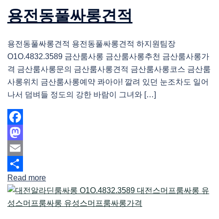
용전동풀싸롱견적
용전동풀싸롱견적 용전동풀싸롱견적 하지원팀장
O1O.4832.3589 금산룸사롱 금산룸사롱추천 금산룸사롱가
격 금산룸사롱문의 금산룸사롱견적 금산룸사롱코스 금산룸
사롱위치 금산룸사롱예약 콰아아! 깔려 있던 눈조차도 일어
나서 덤벼들 정도의 강한 바람이 그녀와 […]
Facebook
Mastodon
Email
Read more
Share