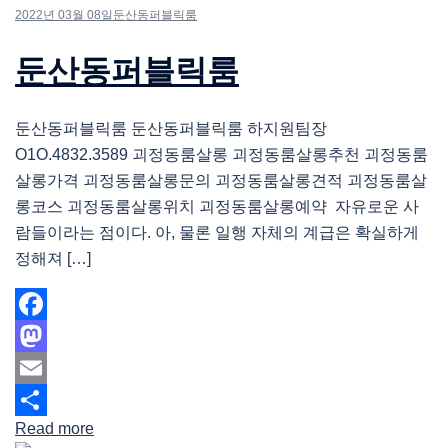
2022년 03월 08일
둔산동퍼블릭룸
둔산동퍼블릭룸
둔산동퍼블릭룸 둔산동퍼블릭룸 하지원팀장
O1O.4832.3589 괴정동룸살롱 괴정동룸살롱추천 괴정동룸
살롱가격 괴정동룸살롱문의 괴정동룸살롱견적 괴정동룸살
롱코스 괴정동룸살롱위치 괴정동룸살롱예약 자유로운 사
람들이라는 점이다. 아, 물론 일행 자체의 계급은 확실하게
정해져 […]
Facebook
Mastodon
Email
Read more
Share