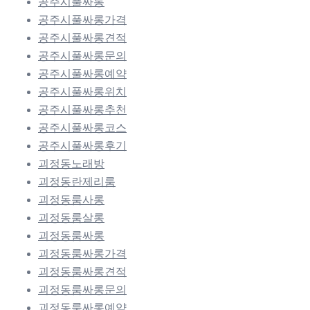
공주시풀싸롱
공주시풀싸롱가격
공주시풀싸롱견적
공주시풀싸롱문의
공주시풀싸롱예약
공주시풀싸롱위치
공주시풀싸롱추천
공주시풀싸롱코스
공주시풀싸롱후기
괴정동노래방
괴정동란제리룸
괴정동룸사롱
괴정동룸살롱
괴정동룸싸롱
괴정동룸싸롱가격
괴정동룸싸롱견적
괴정동룸싸롱문의
괴정동룸싸롱예약