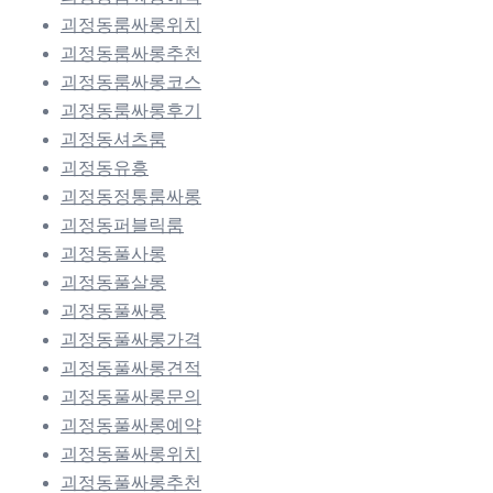
괴정동룸싸롱위치
괴정동룸싸롱추천
괴정동룸싸롱코스
괴정동룸싸롱후기
괴정동셔츠룸
괴정동유흥
괴정동정통룸싸롱
괴정동퍼블릭룸
괴정동풀사롱
괴정동풀살롱
괴정동풀싸롱
괴정동풀싸롱가격
괴정동풀싸롱견적
괴정동풀싸롱문의
괴정동풀싸롱예약
괴정동풀싸롱위치
괴정동풀싸롱추천