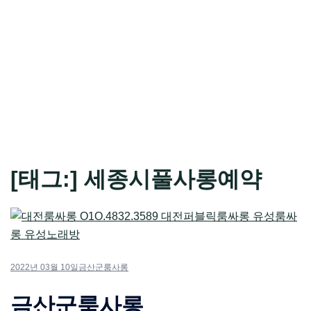
[태그:]
세종시풀사롱예약
2022년 03월 10일
금산군룸사롱
금산군룸사롱