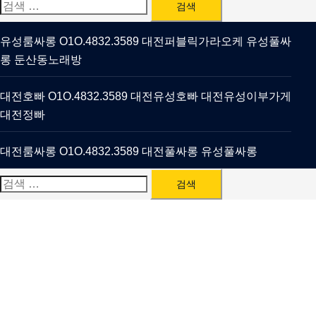
검
색:
유성룸싸롱 O1O.4832.3589 대전퍼블릭가라오케 유성풀싸
롱 둔산동노래방
대전호빠 O1O.4832.3589 대전유성호빠 대전유성이부가게
대전정빠
대전룸싸롱 O1O.4832.3589 대전풀싸롱 유성풀싸롱
검
색: