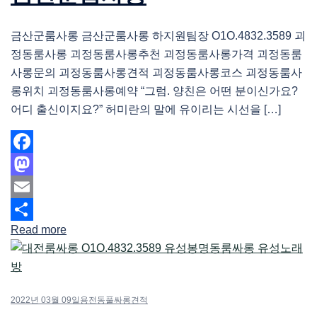
금산군룸사롱 금산군룸사롱 하지원팀장 O1O.4832.3589 괴
정동룸사롱 괴정동룸사롱추천 괴정동룸사롱가격 괴정동룸
사롱문의 괴정동룸사롱견적 괴정동룸사롱코스 괴정동룸사
롱위치 괴정동룸사롱예약 “그럼. 양친은 어떤 분이신가요?
어디 출신이지요?” 허미란의 말에 유이리는 시선을 […]
Facebook
Mastodon
Email
Read more
Share
2022년 03월 09일
용전동풀싸롱견적