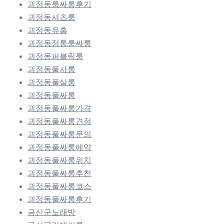
괴정동룸싸롱후기
괴정동셔츠룸
괴정동유흥
괴정동정통룸싸롱
괴정동퍼블릭룸
괴정동풀사롱
괴정동풀살롱
괴정동풀싸롱
괴정동풀싸롱가격
괴정동풀싸롱견적
괴정동풀싸롱문의
괴정동풀싸롱예약
괴정동풀싸롱위치
괴정동풀싸롱추천
괴정동풀싸롱코스
괴정동풀싸롱후기
금산군노래방