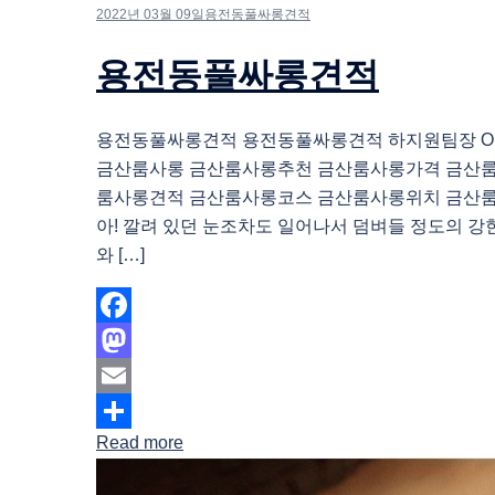
2022년 03월 09일
용전동풀싸롱견적
용전동풀싸롱견적
용전동풀싸롱견적 용전동풀싸롱견적 하지원팀장 O1O.
금산룸사롱 금산룸사롱추천 금산룸사롱가격 금산
룸사롱견적 금산룸사롱코스 금산룸사롱위치 금산
아! 깔려 있던 눈조차도 일어나서 덤벼들 정도의 강
와 […]
Facebook
Mastodon
Email
Read more
Share