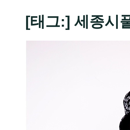
[태그:]
세종시