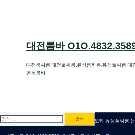
Skip
to
content
대전룸바 O1O.4832.35
대전룸싸롱,대전풀싸롱,유성룸싸롱,유성풀싸롱,대
평동룸바
검
유성룸싸롱 O1O.4832.3589 대전퍼블릭가라오케 유성풀싸롱
색: