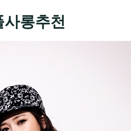
풀사롱추천