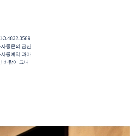
4832.3589
룸사롱문의 금산
룸사롱예약 콰아
한 바람이 그녀