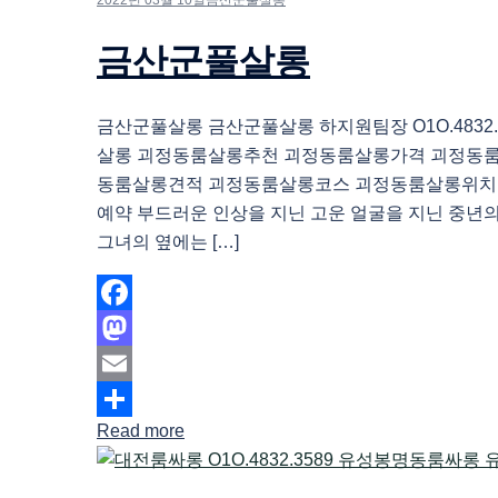
금산군풀살롱
금산군풀살롱 금산군풀살롱 하지원팀장 O1O.4832.
살롱 괴정동룸살롱추천 괴정동룸살롱가격 괴정동
동룸살롱견적 괴정동룸살롱코스 괴정동룸살롱위치
예약 부드러운 인상을 지닌 고운 얼굴을 지닌 중년
그녀의 옆에는 […]
Facebook
Mastodon
Email
Read more
Share