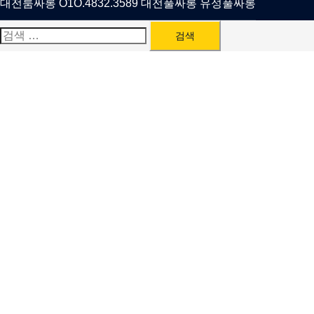
대전룸싸롱 O1O.4832.3589 대전풀싸롱 유성풀싸롱
검
색: