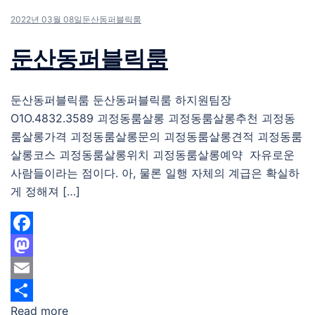
2022년 03월 08일
둔산동퍼블릭룸
둔산동퍼블릭룸
둔산동퍼블릭룸 둔산동퍼블릭룸 하지원팀장
O1O.4832.3589 괴정동룸살롱 괴정동룸살롱추천 괴정동
룸살롱가격 괴정동룸살롱문의 괴정동룸살롱견적 괴정동룸
살롱코스 괴정동룸살롱위치 괴정동룸살롱예약 자유로운
사람들이라는 점이다. 아, 물론 일행 자체의 계급은 확실하
게 정해져 […]
Facebook
Mastodon
Email
Read more
Share