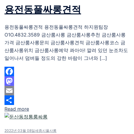
용전동풀싸롱견적
용전동풀싸롱견적 용전동풀싸롱견적 하지원팀장
O1O.4832.3589 금산룸사롱 금산룸사롱추천 금산룸사롱
가격 금산룸사롱문의 금산룸사롱견적 금산룸사롱코스 금
산룸사롱위치 금산룸사롱예약 콰아아! 깔려 있던 눈조차도
일어나서 덤벼들 정도의 강한 바람이 그녀와 […]
Facebook
Mastodon
Email
Read more
Share
2022년 03월 08일
세종시풀사롱