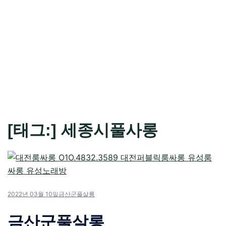
[태그:]
세종시풀사롱
2022년 03월 10일
금산군풀살롱
금산군풀살롱