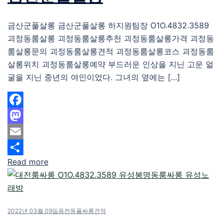
금산군풀살롱 금산군풀살롱 하지원팀장 O1O.4832.3589
괴정동룸살롱 괴정동룸살롱추천 괴정동룸살롱가격 괴정동
룸살롱문의 괴정동룸살롱견적 괴정동룸살롱코스 괴정동룸
살롱위치 괴정동룸살롱예약 부드러운 인상을 지닌 고운 얼
굴을 지닌 중년의 여인이었다. 그녀의 옆에는 […]
Facebook
Mastodon
Email
Read more
Share
2022년 03월 09일
용전동풀싸롱견적