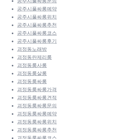
공주시풀싸롱문의
공주시풀싸롱예약
공주시풀싸롱위치
공주시풀싸롱추천
공주시풀싸롱코스
공주시풀싸롱후기
괴정동노래방
괴정동란제리룸
괴정동룸사롱
괴정동룸살롱
괴정동룸싸롱
괴정동룸싸롱가격
괴정동룸싸롱견적
괴정동룸싸롱문의
괴정동룸싸롱예약
괴정동룸싸롱위치
괴정동룸싸롱추천
괴정동룸싸롱코스