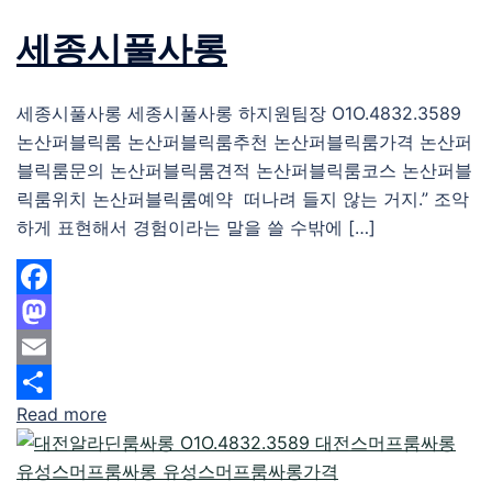
세종시풀사롱
세종시풀사롱 세종시풀사롱 하지원팀장 O1O.4832.3589
논산퍼블릭룸 논산퍼블릭룸추천 논산퍼블릭룸가격 논산퍼
블릭룸문의 논산퍼블릭룸견적 논산퍼블릭룸코스 논산퍼블
릭룸위치 논산퍼블릭룸예약 떠나려 들지 않는 거지.” 조악
하게 표현해서 경험이라는 말을 쓸 수밖에 […]
Facebook
Mastodon
Email
Read more
Share