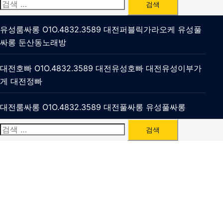
검
색:
유성룸싸롱 O1O.4832.3589 대전퍼블릭가라오케 유성풀
싸롱 둔산동노래방
대전호빠 O1O.4832.3589 대전유성호빠 대전유성이부가
게 대전정빠
대전룸싸롱 O1O.4832.3589 대전풀싸롱 유성풀싸롱
검
색: