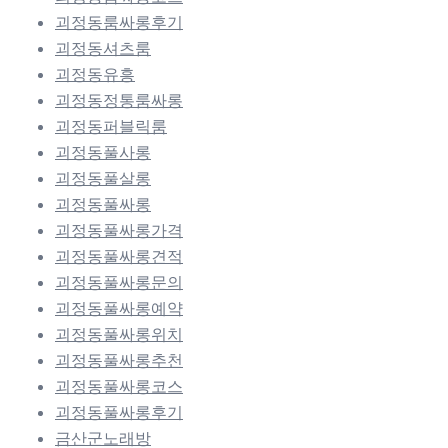
괴정동룸싸롱후기
괴정동셔츠룸
괴정동유흥
괴정동정통룸싸롱
괴정동퍼블릭룸
괴정동풀사롱
괴정동풀살롱
괴정동풀싸롱
괴정동풀싸롱가격
괴정동풀싸롱견적
괴정동풀싸롱문의
괴정동풀싸롱예약
괴정동풀싸롱위치
괴정동풀싸롱추천
괴정동풀싸롱코스
괴정동풀싸롱후기
금산군노래방