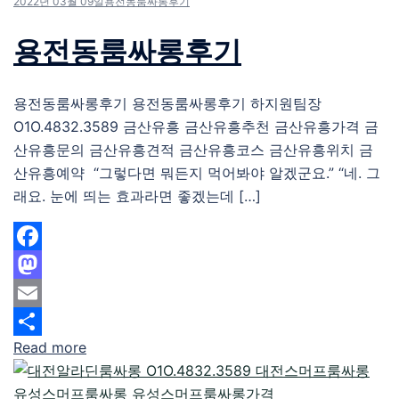
2022년 03월 09일
용전동룸싸롱후기
용전동룸싸롱후기
용전동룸싸롱후기 용전동룸싸롱후기 하지원팀장
O1O.4832.3589 금산유흥 금산유흥추천 금산유흥가격 금
산유흥문의 금산유흥견적 금산유흥코스 금산유흥위치 금
산유흥예약 “그렇다면 뭐든지 먹어봐야 알겠군요.” “네. 그
래요. 눈에 띄는 효과라면 좋겠는데 […]
Facebook
Mastodon
Email
Read more
Share