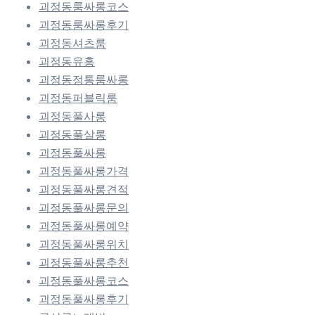
괴정동룸싸롱코스
괴정동룸싸롱후기
괴정동셔츠룸
괴정동유흥
괴정동정통룸싸롱
괴정동퍼블릭룸
괴정동풀사롱
괴정동풀살롱
괴정동풀싸롱
괴정동풀싸롱가격
괴정동풀싸롱견적
괴정동풀싸롱문의
괴정동풀싸롱예약
괴정동풀싸롱위치
괴정동풀싸롱추천
괴정동풀싸롱코스
괴정동풀싸롱후기