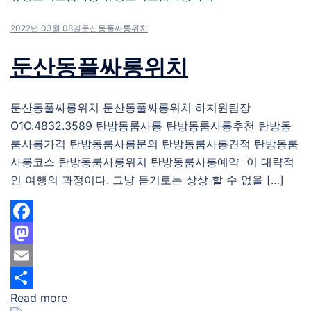
2022년 03월 08일
둔산동풀싸롱위치
둔산동풀싸롱위치
둔산동풀싸롱위치 둔산동풀싸롱위치 하지원팀장
O1O.4832.3589 탄방동룸사롱 탄방동룸사롱추천 탄방동
룸사롱가격 탄방동룸사롱문의 탄방동룸사롱견적 탄방동룸
사롱코스 탄방동룸사롱위치 탄방동룸사롱예약 이 대략적
인 여행의 과정이다. 그냥 듣기로는 상상 할 수 없을 […]
Facebook
Mastodon
Email
Read more
Share