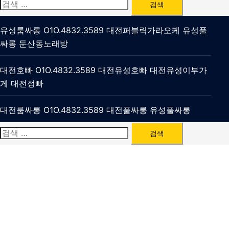
검
색:
유성룸싸롱 O1O.4832.3589 대전퍼블릭가라오케 유성풀
싸롱 둔산동노래방
대전호빠 O1O.4832.3589 대전유성호빠 대전유성이부가
게 대전정빠
대전룸싸롱 O1O.4832.3589 대전풀싸롱 유성풀싸롱
검
색: