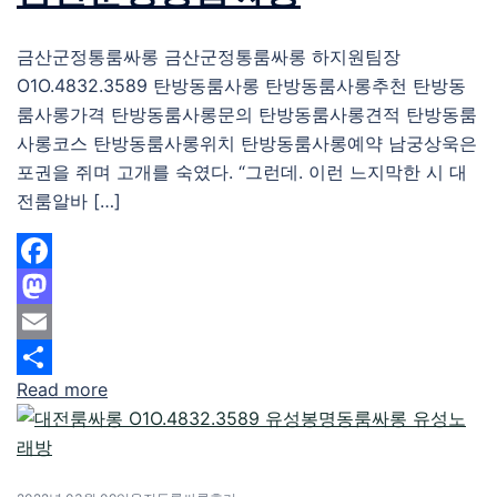
금산군정통룸싸롱 금산군정통룸싸롱 하지원팀장
O1O.4832.3589 탄방동룸사롱 탄방동룸사롱추천 탄방동
룸사롱가격 탄방동룸사롱문의 탄방동룸사롱견적 탄방동룸
사롱코스 탄방동룸사롱위치 탄방동룸사롱예약 남궁상욱은
포권을 쥐며 고개를 숙였다. “그런데. 이런 느지막한 시 대
전룸알바 […]
Facebook
Mastodon
Email
Read more
Share