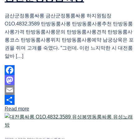
금산군정통룸싸롱 금산군정통룸싸롱 하지원팀장
O1O.4832.3589 탄방동룸사롱 탄방동룸사롱추천 탄방동룸
사롱가격 탄방동룸사롱문의 탄방동룸사롱견적 탄방동룸사
롱코스 탄방동룸사롱위치 탄방동룸사롱예약 남궁상욱은 포
권을 쥐며 고개를 숙였다. “그런데. 이런 느지막한 시 대전룸
알바 […]
Facebook
Mastodon
Email
Read more
Share