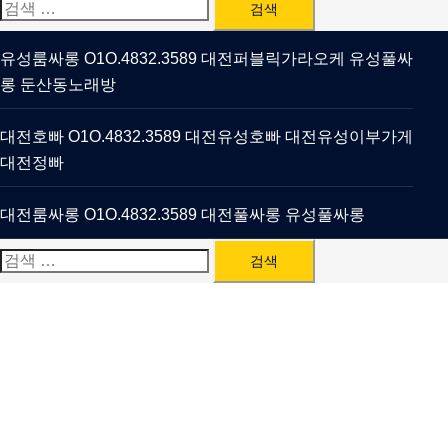
검
색:
유성룸싸롱 O1O.4832.3589 대전퍼블릭가라오케 유성풀싸
롱 둔산동노래방
대전호빠 O1O.4832.3589 대전유성호빠 대전유성이부가게
대전정빠
대전룸싸롱 O1O.4832.3589 대전풀싸롱 유성풀싸롱
검
색: