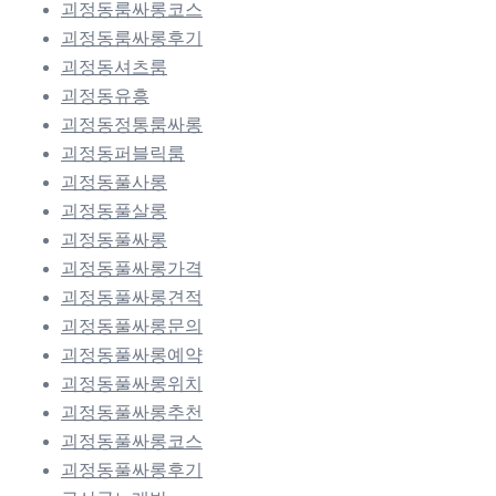
괴정동룸싸롱코스
괴정동룸싸롱후기
괴정동셔츠룸
괴정동유흥
괴정동정통룸싸롱
괴정동퍼블릭룸
괴정동풀사롱
괴정동풀살롱
괴정동풀싸롱
괴정동풀싸롱가격
괴정동풀싸롱견적
괴정동풀싸롱문의
괴정동풀싸롱예약
괴정동풀싸롱위치
괴정동풀싸롱추천
괴정동풀싸롱코스
괴정동풀싸롱후기