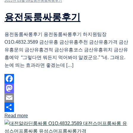
2022년 03월 09일
용전동룸싸롱후기
용전동룸싸롱후기
용전동룸싸롱후기 용전동룸싸롱후기 하지원팀장
O1O.4832.3589 금산유흥 금산유흥추천 금산유흥가격 금산
유흥문의 금산유흥견적 금산유흥코스 금산유흥위치 금산유
흥예약 “그렇다면 뭐든지 먹어봐야 알겠군요.” “네. 그래요.
눈에 띄는 효과라면 좋겠는데 […]
Facebook
Mastodon
Email
Read more
Share