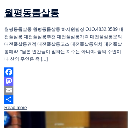
월평동룸살롱
월평동룸살롱 월평동룸살롱 하지원팀장 O1O.4832.3589 대
전풀살롱 대전풀살롱추천 대전풀살롱가격 대전풀살롱문의
대전풀살롱견적 대전풀살롱코스 대전풀살롱위치 대전풀살
롱예약 “물론 인간들이 말하는 지주는 아니야. 숲의 주인이
나 산의 주인은 좀 […]
Facebook
Mastodon
Email
Read more
Share