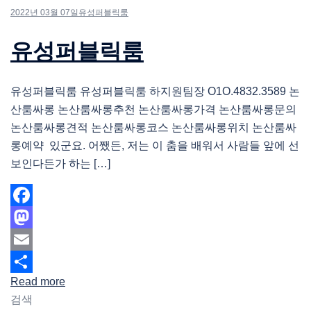
2022년 03월 07일
유성퍼블릭룸
유성퍼블릭룸
유성퍼블릭룸 유성퍼블릭룸 하지원팀장 O1O.4832.3589 논
산룸싸롱 논산룸싸롱추천 논산룸싸롱가격 논산룸싸롱문의
논산룸싸롱견적 논산룸싸롱코스 논산룸싸롱위치 논산룸싸
롱예약 있군요. 어쨌든, 저는 이 춤을 배워서 사람들 앞에 선
보인다든가 하는 […]
Facebook
Mastodon
Email
Read more
Share
검색