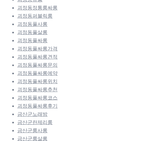
괴정동정통룸싸롱
괴정동퍼블릭룸
괴정동풀사롱
괴정동풀살롱
괴정동풀싸롱
괴정동풀싸롱가격
괴정동풀싸롱견적
괴정동풀싸롱문의
괴정동풀싸롱예약
괴정동풀싸롱위치
괴정동풀싸롱추천
괴정동풀싸롱코스
괴정동풀싸롱후기
금산군노래방
금산군란제리룸
금산군룸사롱
금산군룸살롱