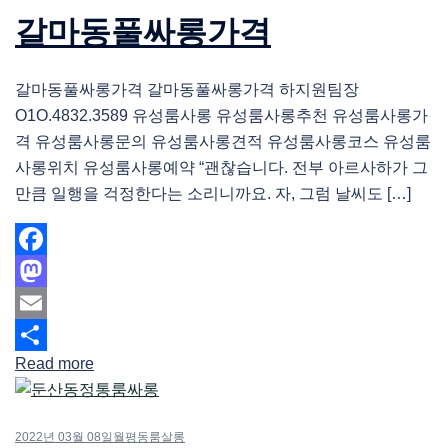
갈마동풀싸롱가격
갈마동풀싸롱가격 갈마동풀싸롱가격 하지원팀장
O1O.4832.3589 유성룸사롱 유성룸사롱추천 유성룸사롱가
격 유성룸사롱문의 유성룸사롱견적 유성룸사롱코스 유성룸
사롱위치 유성룸사롱예약 “괜찮습니다. 전부 아르사하가 그
만큼 일행을 걱정한다는 소리니까요. 자, 그럼 날씨도 […]
Facebook
Mastodon
Email
Read more
Share
2022년 03월 08일
월평동룸살롱