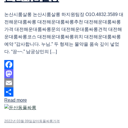
논산시룸살롱 논산시룸살롱 하지원팀장 O1O.4832.3589 대
전해운대룸싸롱 대전해운대룸싸롱추천 대전해운대룸싸롱
가격 대전해운대룸싸롱문의 대전해운대룸싸롱견적 대전해
운대룸싸롱코스 대전해운대룸싸롱위치 대전해운대룸싸롱
예약 “감사합니다. 누님.” 두 형제는 물약을 품속 깊이 넣었
다. “끙~~.” 남궁상민의 […]
Facebook
Mastodon
Email
Read more
Share
2022년 03월 09일
갈마동풀싸롱가격