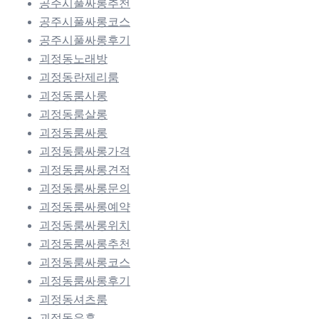
공주시풀싸롱추천
공주시풀싸롱코스
공주시풀싸롱후기
괴정동노래방
괴정동란제리룸
괴정동룸사롱
괴정동룸살롱
괴정동룸싸롱
괴정동룸싸롱가격
괴정동룸싸롱견적
괴정동룸싸롱문의
괴정동룸싸롱예약
괴정동룸싸롱위치
괴정동룸싸롱추천
괴정동룸싸롱코스
괴정동룸싸롱후기
괴정동셔츠룸
괴정동유흥