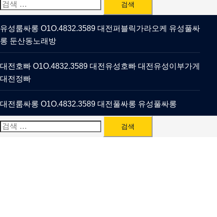
검
색:
유성룸싸롱 O1O.4832.3589 대전퍼블릭가라오케 유성풀싸
롱 둔산동노래방
대전호빠 O1O.4832.3589 대전유성호빠 대전유성이부가게
대전정빠
대전룸싸롱 O1O.4832.3589 대전풀싸롱 유성풀싸롱
검
색: