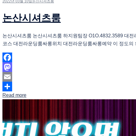
2022년 03월 10일
논산시셔츠룸
논산시셔츠룸
논산시셔츠룸 논산시셔츠룸 하지원팀장 O1O.4832.35
코스 대전라운딩룸싸롱위치 대전라운딩룸싸롱예약 이 정도의 의
Facebook
Mastodon
Email
Read more
Share