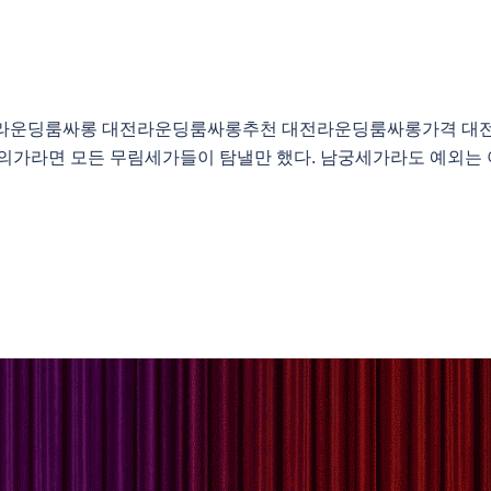
89 대전라운딩룸싸롱 대전라운딩룸싸롱추천 대전라운딩룸싸롱가격
가라면 모든 무림세가들이 탐낼만 했다. 남궁세가라도 예외는 아