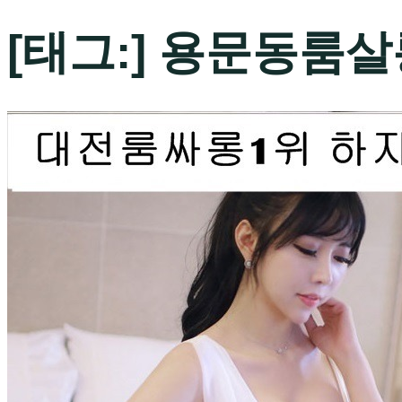
[태그:]
용문동룸살