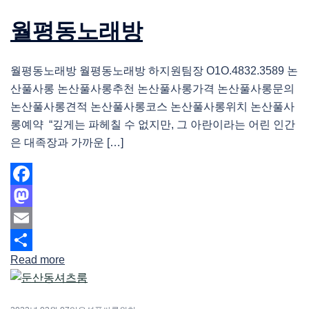
월평동노래방
월평동노래방 월평동노래방 하지원팀장 O1O.4832.3589 논
산풀사롱 논산풀사롱추천 논산풀사롱가격 논산풀사롱문의
논산풀사롱견적 논산풀사롱코스 논산풀사롱위치 논산풀사
롱예약 “깊게는 파헤칠 수 없지만, 그 아란이라는 어린 인간
은 대족장과 가까운 […]
Facebook
Mastodon
Email
Read more
Share