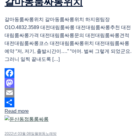
갈마동룸싸롱위치
갈마동룸싸롱위치 갈마동룸싸롱위치 하지원팀장
O1O.4832.3589 대전대림룸싸롱 대전대림룸싸롱추천 대전
대림룸싸롱가격 대전대림룸싸롱문의 대전대림룸싸롱견적
대전대림룸싸롱코스 대전대림룸싸롱위치 대전대림룸싸롱
예약 “저, 저기, 출발시간이….” “어머. 벌써 그렇게 되었군요.
그러니 일찍 끝내도록 […]
Facebook
Mastodon
Email
Read more
Share
2022년 03월 08일
월평동노래방