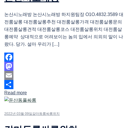
논산시노래방 논산시노래방 하지원팀장 O1O.4832.3589 대
전룸살롱 대전룸살롱추천 대전룸살롱가격 대전룸살롱문의
대전룸살롱견적 대전룸살롱코스 대전룸살롱위치 대전룸살
롱예약 상대적으로 어려보이는 놈의 입에서 의외의 말이 나
왔다. 당가. 설마 우리가 […]
Facebook
Mastodon
Email
Read more
Share
2022년 03월 09일
갈마동룸싸롱위치