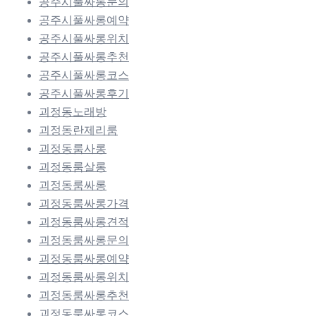
공주시풀싸롱문의
공주시풀싸롱예약
공주시풀싸롱위치
공주시풀싸롱추천
공주시풀싸롱코스
공주시풀싸롱후기
괴정동노래방
괴정동란제리룸
괴정동룸사롱
괴정동룸살롱
괴정동룸싸롱
괴정동룸싸롱가격
괴정동룸싸롱견적
괴정동룸싸롱문의
괴정동룸싸롱예약
괴정동룸싸롱위치
괴정동룸싸롱추천
괴정동룸싸롱코스