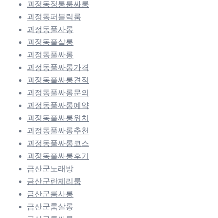
괴정동정통룸싸롱
괴정동퍼블릭룸
괴정동풀사롱
괴정동풀살롱
괴정동풀싸롱
괴정동풀싸롱가격
괴정동풀싸롱견적
괴정동풀싸롱문의
괴정동풀싸롱예약
괴정동풀싸롱위치
괴정동풀싸롱추천
괴정동풀싸롱코스
괴정동풀싸롱후기
금산군노래방
금산군란제리룸
금산군룸사롱
금산군룸살롱