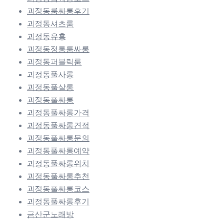
괴정동룸싸롱후기
괴정동셔츠룸
괴정동유흥
괴정동정통룸싸롱
괴정동퍼블릭룸
괴정동풀사롱
괴정동풀살롱
괴정동풀싸롱
괴정동풀싸롱가격
괴정동풀싸롱견적
괴정동풀싸롱문의
괴정동풀싸롱예약
괴정동풀싸롱위치
괴정동풀싸롱추천
괴정동풀싸롱코스
괴정동풀싸롱후기
금산군노래방