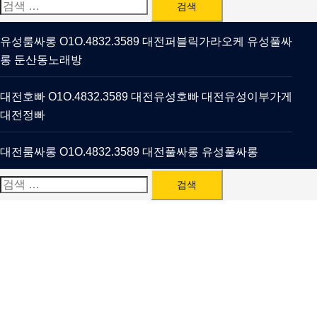
검
색:
유성룸싸롱 O1O.4832.3589 대전퍼블릭가라오케 유성풀싸
롱 둔산동노래방
대전호빠 O1O.4832.3589 대전유성호빠 대전유성이부가게
대전정빠
대전룸싸롱 O1O.4832.3589 대전풀싸롱 유성풀싸롱
검
색: