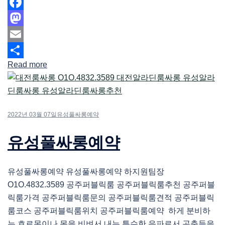
Facebook
Mastodon
Email
Read more
Share
2022년 03월 07일
유성풀싸롱예약
유성풀싸롱예약
유성풀싸롱예약 유성풀싸롱예약 하지원팀장
O1O.4832.3589 공주퍼블릭룸 공주퍼블릭룸추천 공주퍼블
릭룸가격 공주퍼블릭룸문의 공주퍼블릭룸견적 공주퍼블릭
룸코스 공주퍼블릭룸위치 공주퍼블릭룸예약 하게 분비하
는 호르몬이나 몸을 비벼서 내는 특수한 음파로서 곤충들을