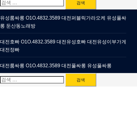
검
색:
유성룸싸롱 O1O.4832.3589 대전퍼블릭가라오케 유성풀싸
롱 둔산동노래방
대전호빠 O1O.4832.3589 대전유성호빠 대전유성이부가게
대전정빠
대전룸싸롱 O1O.4832.3589 대전풀싸롱 유성풀싸롱
검
색: