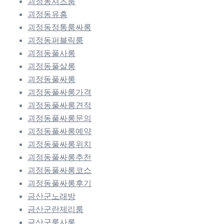
괴정동셔츠룸
괴정동유흥
괴정동정통룸싸롱
괴정동퍼블릭룸
괴정동풀사롱
괴정동풀살롱
괴정동풀싸롱
괴정동풀싸롱가격
괴정동풀싸롱견적
괴정동풀싸롱문의
괴정동풀싸롱예약
괴정동풀싸롱위치
괴정동풀싸롱추천
괴정동풀싸롱코스
괴정동풀싸롱후기
금산군노래방
금산군란제리룸
금산군룸사롱