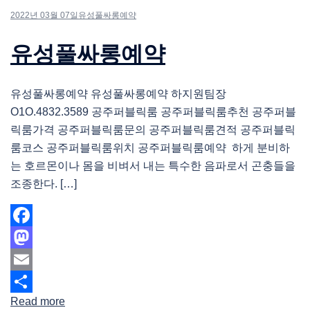
2022년 03월 07일
유성풀싸롱예약
유성풀싸롱예약
유성풀싸롱예약 유성풀싸롱예약 하지원팀장
O1O.4832.3589 공주퍼블릭룸 공주퍼블릭룸추천 공주퍼블
릭룸가격 공주퍼블릭룸문의 공주퍼블릭룸견적 공주퍼블릭
룸코스 공주퍼블릭룸위치 공주퍼블릭룸예약 하게 분비하
는 호르몬이나 몸을 비벼서 내는 특수한 음파로서 곤충들을
조종한다. […]
Facebook
Mastodon
Email
Read more
Share