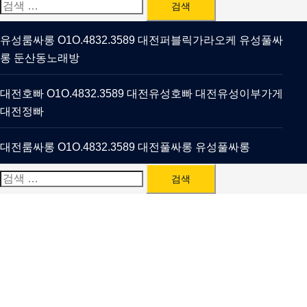
검
색:
유성룸싸롱 O1O.4832.3589 대전퍼블릭가라오케 유성풀싸
롱 둔산동노래방
대전호빠 O1O.4832.3589 대전유성호빠 대전유성이부가게
대전정빠
대전룸싸롱 O1O.4832.3589 대전풀싸롱 유성풀싸롱
검
색: