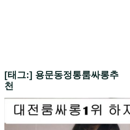
[태그:]
용문동정통룸싸롱추
천